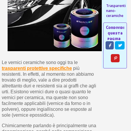
s
bu
Trasparenti
pr
Isc
sho
nano-
or
a
per
ceramiche
newsl
ref
5€
sc
Le vernici ceramiche sono oggi tra le
trasparenti protettive specifiche
più
resistenti. In effetti, al momento non abbiamo
trovato di meglio, vale a dire prodotti
altrettanto duri e resistenti sia ai graffi che agli
urti. Esistono vernici dure o quasi quanto le
vernici per ceramica, ma queste non sono
facilmente applicabili (vernice da forno o in
polvere), oppure ingialliscono se esposte al
sole (vernice epossidica).
Chimicamente parlando è principalmente una