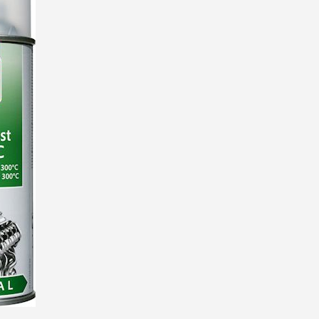
5€ di sconto
10€ di buono shop
Iscriviti alla ne