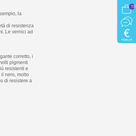
18
sempio, la
età di resistenza
€
i. Le vernici ad
FEDELTÀ
gante corretto, i
 molti pigmenti
ù resistenti e
 il nero, molto
o di resistere a