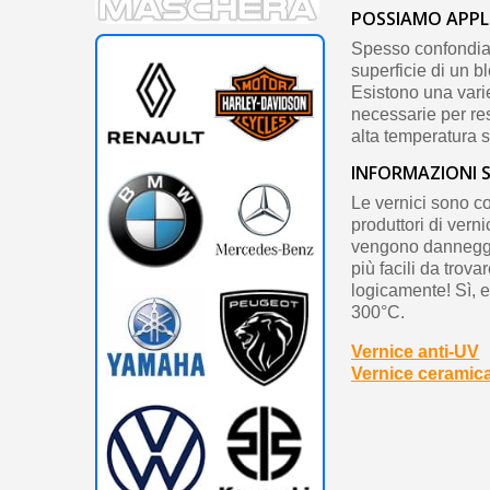
POSSIAMO APPLI
Spesso confondiam
superficie di un 
Esistono una varie
necessarie per re
alta temperatura so
INFORMAZIONI S
Le vernici sono co
produttori di verni
vengono danneggiat
più facili da trova
logicamente! Sì, es
300°C.
Vernice anti-UV
Vernice ceramic