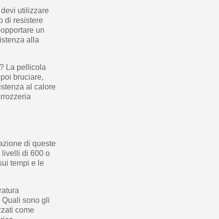
devi utilizzare
o di resistere
sopportare un
istenza alla
? La pellicola
 poi bruciare,
istenza al calore
rrozzeria
icazione di queste
livelli di 600 o
sui tempi e le
ratura
! Quali sono gli
izzati come