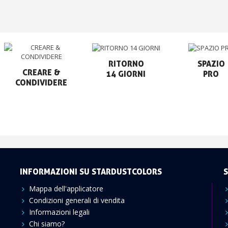
RITORNO

SPAZIO

CREARE &

14 GIORNI
PRO
CONDIVIDERE
INFORMAZIONI SU STARDUSTCOLORS
S
Mappa dell'applicatore
Condizioni generali di vendita
Informazioni legali
Chi siamo?