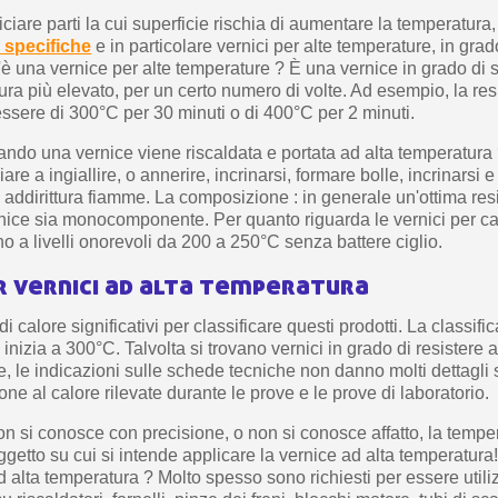
iare parti la cui superficie rischia di aumentare la temperatura, 
e specifiche
e in particolare vernici per alte temperature, in grad
'è una vernice per alte temperature ? È una vernice in grado di 
tura più elevato, per un certo numero di volte. Ad esempio, la res
ssere di 300°C per 30 minuti o di 400°C per 2 minuti.
do una vernice viene riscaldata e portata ad alta temperatura 
are a ingiallire, o annerire, incrinarsi, formare bolle, incrinarsi e
addirittura fiamme. La composizione : in generale un'ottima res
rnice sia monocomponente. Per quanto riguarda le vernici per ca
no a livelli onorevoli da 200 a 250°C senza battere ciglio.
r vernici ad alta temperatura
 di calore significativi per classificare questi prodotti. La classif
i inizia a 300°C. Talvolta si trovano vernici in grado di resistere a 
, le indicazioni sulle schede tecniche non danno molti dettagli 
one al calore rilevate durante le prove e le prove di laboratorio.
on si conosce con precisione, o non si conosce affatto, la tempe
oggetto su cui si intende applicare la vernice ad alta temperatura
ad alta temperatura ? Molto spesso sono richiesti per essere util