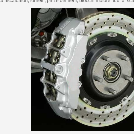
su riscaldatori, fornelli, pinze dei freni, blocchi motore, tubi di sca