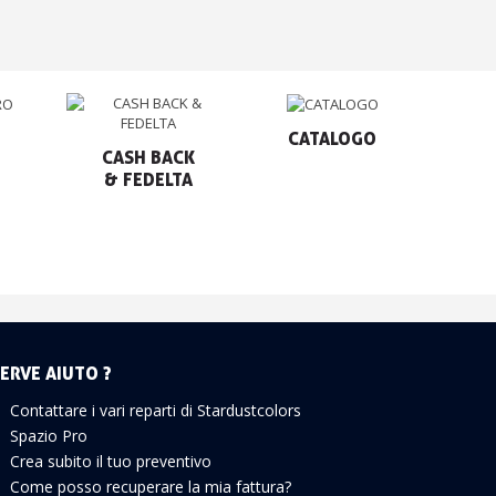
CATALOGO
CASH BACK

& FEDELTA
ERVE AIUTO ?
Contattare i vari reparti di Stardustcolors
Spazio Pro
Crea subito il tuo preventivo
Come posso recuperare la mia fattura?