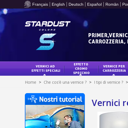
Français
English
Deutsch
Español
Român
Po
PRIMER,VERNIC
CARROZZERIA,
EFFETTO 
VERNICI AD 
VERNICE PER 
CROMO 
EFFETTI SPECIALI
CARROZZERIA
SPECCHIO
Home
>
Che cos’è una vernice ?
>
I tipi di vernice ?
>
Vernici r