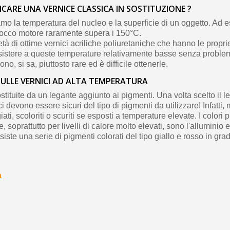
CARE UNA VERNICE CLASSICA IN SOSTITUZIONE ?
o la temperatura del nucleo e la superficie di un oggetto. Ad e
blocco motore raramente supera i 150°C.
tà di ottime vernici acriliche poliuretaniche che hanno le propri
sistere a queste temperature relativamente basse senza problem
no, si sa, piuttosto rare ed è difficile ottenerle.
ULLE VERNICI AD ALTA TEMPERATURA
stituite da un legante aggiunto ai pigmenti. Una volta scelto il le
ci devono essere sicuri del tipo di pigmenti da utilizzare! Infatti,
i, scoloriti o scuriti se esposti a temperature elevate. I colori pi
re, soprattutto per livelli di calore molto elevati, sono l'alluminio e
iste una serie di pigmenti colorati del tipo giallo e rosso in grad
a