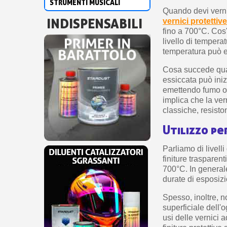
STRUMENTI MUSICALI
Quando devi vernic
INDISPENSABILI
vernici protettiv
fino a 700°C. Cos
livello di tempera
temperatura può e
Cosa succede quan
essiccata può inizi
emettendo fumo o 
implica che la ve
classiche, resisto
Utilizzo pe
Parliamo di livelli
finiture trasparent
700°C. In generale
durate di esposizi
Spesso, inoltre, n
superficiale dell'
usi delle vernici 