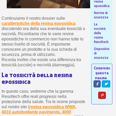
s
resina
bu
pr
epossidica
Isc
sho
or
a
Norme di
per
newsl
sicurezza
ref
Continuiamo il nostro dossier sulle
5€
caratteristiche della resina epossidica
La
sc
nocività
discutendo ora della sua eventuale tossicità o
delle
nocività. Ricordiamo che le varie resine
resine
epossidiche in commercio non hanno tutte lo
Resoltech
stesso livello di nocività. È importante
Dispositivi
conoscere un prodotto e la sua scheda di
di
sicurezza, prima di utilizzarlo.
sicurezza
Ricorda inoltre che esiste una differenza tra
tossicità (uccide) e nocività (danneggia).
La tossicità della resina
epossidica
In questo caso, vedremo che la gamma
Resoltech offre reali progressi nella
protezione della salute. Tra le resine proposte
sul nostro sito (
resina epossidica WWA
,
4010 autolivellante pavimento
,
4000