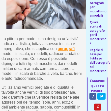
s
Aerografi
bu
pr
Isc
per
sho
or
a
modellismo
per
e modelli
newsl
ref
5€
Quale
sc
scelta di
aerografo
per il
La pittura per modellismo designa un'attività
modellismo
?
ludica e artistica, tuttavia spesso tecnica e
impegnativa, che si applica con
aerografi
,
Regole di
modelli in scala, o modelli, radiocomandati o
base per
l'utilizzo
da esposizione. Con esso è possibile
dell'aerografo
dipingere tutti i tipi di macchine, dai modelli
nel
militari di carri armati, carri armati, aerei, ai
modellismo
modelli in scala di barche a vela, barche, treni
e auto radiocomandate.
Utilizziamo vernici pregiate e di qualità, e
talvolta anche vernici di tipo professionale,
per garantire che la vernice resista bene alle
aggressioni del tempo (sole, anni, ecc.) o
dell'ambiente (acqua, sabbia, combustibili) in