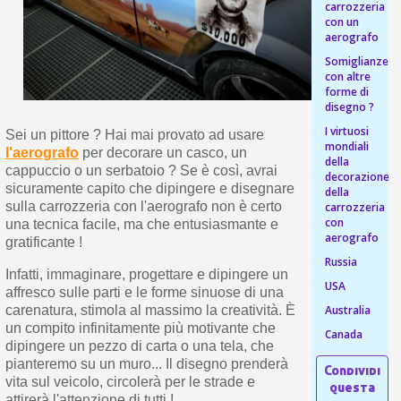
s
carrozzeria
bu
pr
con un
Isc
sho
or
aerografo
a
per
newsl
Somiglianze
ref
5€
con altre
sc
forme di
disegno ?
I virtuosi
Sei un pittore ? Hai mai provato ad usare
mondiali
l'aerografo
per decorare un casco, un
della
cappuccio o un serbatoio ? Se è così, avrai
decorazione
sicuramente capito che dipingere e disegnare
della
sulla carrozzeria con l'aerografo non è certo
carrozzeria
con
una tecnica facile, ma che entusiasmante e
aerografo
gratificante !
Russia
Infatti, immaginare, progettare e dipingere un
USA
affresco sulle parti e le forme sinuose di una
Australia
carenatura, stimola al massimo la creatività. È
un compito infinitamente più motivante che
Canada
dipingere un pezzo di carta o una tela, che
pianteremo su un muro... Il disegno prenderà
vita sul veicolo, circolerà per le strade e
attirerà l'attenzione di tutti !