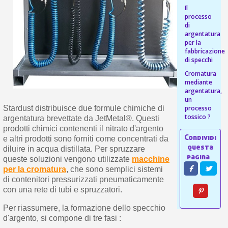
s
bu
Il
pr
Isc
sho
processo
or
a
di
per
newsl
argentatura
ref
5€
per la
fabbricazione
sc
di specchi
Cromatura
mediante
argentatura,
un
processo
Stardust distribuisce due formule chimiche di
tossico ?
argentatura brevettate da JetMetal®. Questi
prodotti chimici contenenti il nitrato d'argento
e altri prodotti sono forniti come concentrati da
diluire in acqua distillata. Per spruzzare
queste soluzioni vengono utilizzate
macchine
per la cromatura
, che sono semplici sistemi
di contenitori pressurizzati pneumaticamente
con una rete di tubi e spruzzatori.
Per riassumere, la formazione dello specchio
d'argento, si compone di tre fasi :