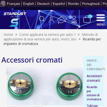
T
per 
part
Français
English
Deutsch
Español
Român
Portugheză
Po
prev
Cond
un va
onli
le
acqui
meno
crea
18
Racco
3
mi
e r
pu
MENU
bu
fed
Resti
acq
con
dei p
5€
Home
>
Come applicare la vernice per auto ?
>
Metodo di
or
ent
sc
applicazione di una vernice per auto, moto, bici
>
Ricambi per
10
gi
s
impianto di cromatura
bu
pr
Isc
sho
or
a
per
newsl
Con
Paga
Accessori cromati
ref
5€
entr
in
sc
72
grat
T
per 
part
prev
Cond
un va
Accessori
onli
le
acqui
cromati
meno
crea
Racco
3
mi
Ricambi
e r
pu
per
bu
fed
Resti
sistemi di
acq
con
dei p
5€
cromatura
or
ent
sc
10
Tubi per
gi