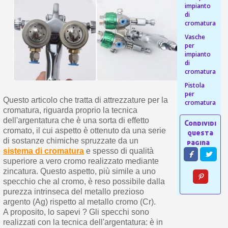
s
impianto
bu
pr
Isc
di
sho
or
a
cromatura
per
newsl
ref
Vasche
5€
per
sc
impianto
di
cromatura
Pistola
per
Questo articolo che tratta di attrezzature per la
cromatura
cromatura, riguarda proprio la tecnica
dell'argentatura che è una sorta di effetto
cromato, il cui aspetto è ottenuto da una serie
di sostanze chimiche spruzzate da un
sistema di cromatura
e spesso di qualità
superiore a vero cromo realizzato mediante
zincatura. Questo aspetto, più simile a uno
specchio che al cromo, è reso possibile dalla
purezza intrinseca del metallo prezioso
argento (Ag) rispetto al metallo cromo (Cr).
A proposito, lo sapevi ? Gli specchi sono
realizzati con la tecnica dell'argentatura: è in