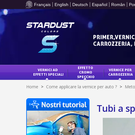
Français
English
Deutsch
Español
Român
Po
PRIMER,VERNIC
CARROZZERIA,
EFFETTO 
VERNICI AD 
VERNICE PER 
CROMO 
EFFETTI SPECIALI
CARROZZERIA
SPECCHIO
Home
>
Come applicare la vernice per auto ?
>
Metod
Tubi a s