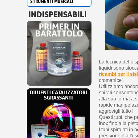
STRUMENTI MUSICALI
INDISPENSABILI
La tecnica dello s
liquidi sono stocca
ricambi per il si
cromatrice”.
Utilizziamo ancora
spirali consentono
alla sua forma a 
rapide manipolazion
aggrovigli tutto !
Questi tubi, che p
inox fino alla pis
I tubi spiralati in
pressione e all'usu