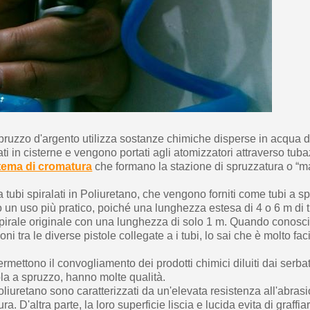
pruzzo d'argento utilizza sostanze chimiche disperse in acqua di
ti in cisterne e vengono portati agli atomizzatori attraverso tubaz
stema di cromatura
che formano la stazione di spruzzatura o “
 tubi spiralati in Poliuretano, che vengono forniti come tubi a sp
 un uso più pratico, poiché una lunghezza estesa di 4 o 6 m di 
spirale originale con una lunghezza di solo 1 m. Quando conosci 
i tra le diverse pistole collegate a i tubi, lo sai che è molto fac
ermettono il convogliamento dei prodotti chimici diluiti dai serbat
tola a spruzzo, hanno molte qualità.
 poliuretano sono caratterizzati da un'elevata resistenza all'abrasi
ra. D'altra parte, la loro superficie liscia e lucida evita di graffia