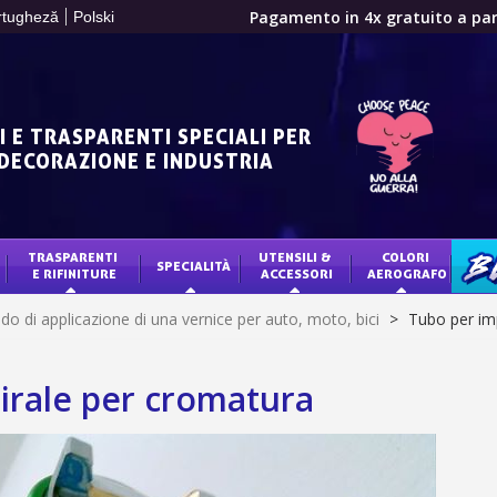
Pagamento in 4x gratuito a part
rtugheză
Polski
Tuo preventivo onl
Condividi le tue creazi
Raccogliere punti 
I E TRASPARENTI SPECIALI PER
Restituzione dei p
 DECORAZIONE E INDUSTRIA
5€ di sconto
10€ di buono shop
Iscriviti alla ne
TRASPARENTI 
UTENSILI & 
COLORI 
SPECIALITÀ
BLO
E RIFINITURE
ACCESSORI
AEROGRAFO
Consegna entro 
o di applicazione di una vernice per auto, moto, bici
>
Tubo per im
Pagamento in 4x gratuito a part
Tuo preventivo onl
pirale per cromatura
Condividi le tue creazi
Raccogliere punti 
Restituzione dei p