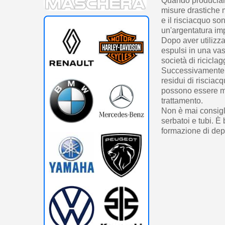
Quando produciamo
misure drastiche m
e il risciacquo so
un'argentatura im
Dopo aver utilizza
espulsi in una vasc
società di riciclag
Successivamente, 
residui di risciac
possono essere mol
trattamento.
Non è mai consigli
serbatoi e tubi. È
formazione di depo