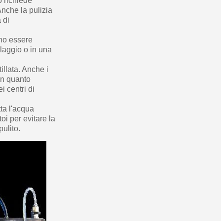
o richiede
Anche la pulizia
 di
ono essere
claggio o in una
llata. Anche i
 in quanto
i centri di
tta l'acqua
oi per evitare la
ulito.