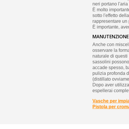
neri portano l'ari
È molto importante
sotto l'effetto de
rappresentare un pe
È importante, aver
MANUTENZIONE 
Anche con miscele
osservare la formaz
naturale di questi 
sassolini possono 
accade spesso, bas
pulizia profonda d
(distillato ovviam
Dopo aver utilizza
espellerai comple
Vasche per impi
Pistola per crom