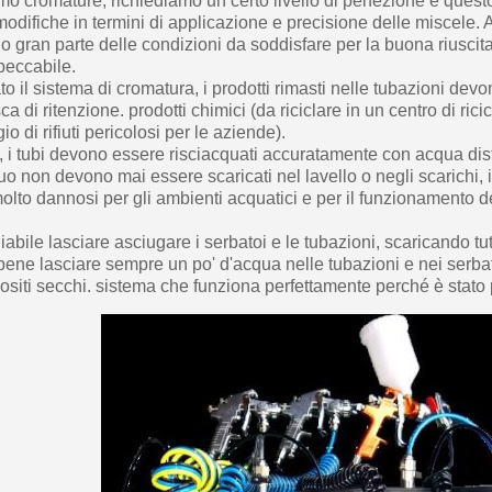
 cromature, richiediamo un certo livello di perfezione e quest
odifiche in termini di applicazione e precisione delle miscele. 
no gran parte delle condizioni da soddisfare per la buona riuscita
peccabile.
to il sistema di cromatura, i prodotti rimasti nelle tubazioni dev
a di ritenzione. prodotti chimici (da riciclare in un centro di rici
gio di rifiuti pericolosi per le aziende).
i tubi devono essere risciacquati accuratamente con acqua disti
quo non devono mai essere scaricati nel lavello o negli scarichi,
to dannosi per gli ambienti acquatici e per il funzionamento de
abile lasciare asciugare i serbatoi e le tubazioni, scaricando tu
 bene lasciare sempre un po' d'acqua nelle tubazioni e nei serbat
siti secchi. sistema che funziona perfettamente perché è stato p