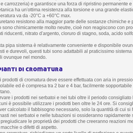
i e carrozzeria) e garantisce una forza di ripristino permanente e
etanica ha un'ottima resistenza alla torsione e una grande elastici
mperatura va da -20°C a +60°C max.
iuretano resistono alla maggior parte delle sostanze chimiche e 
tto sono chimicamente molto neutre, cioè non reagiscono con pro
i riducenti, nitrato d'argento, cloruro di stagno, soda, acido solf
esta pipa sistema è relativamente conveniente e disponibile ovun
ti e durevoli, questi tubi sono adattabili al praticissimo sistem
ili ovunque nel mondo.
pianti di cromatura
 prodotti di cromatura deve essere effettuata con aria in pressio
olabile ed è compresa tra 2 bar e 4 bar, facilmente sopportabile 
etano.
are i prodotti nei serbatoi e nei tubi oltre il periodo consigliato 
uni è possibile utilizzare i prodotti ben oltre le 24 ore. Si cons
er calcolato il fabbisogno necessario, solo la quantità di cui si
 rimasti nei serbatoi e nelle tubazioni si ossideranno rapidamente so
ò pregiudicare le proprietà dei prodotti che creeranno reazioni
acchie o difetti di aspetto.