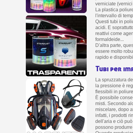
verniciate (vernic
La plastica poliur
l'intervallo di te
Questi tubi in pol
acidi. E soprattu
reattivi come agent
formaldeide...
D'altra parte, qu
essere molto robus
rapido e disponib
Tubi per im
La spruzzatura dei
la pressione è reg
flessibili in poliur
È possibile conserv
misti. Secondo alc
miscelare, dopo av
infatti, i prodotti
dell'aria e ciò pu
possono produrre m