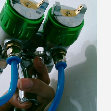
5€ di sconto
10€ di buono shop
Iscriviti alla ne