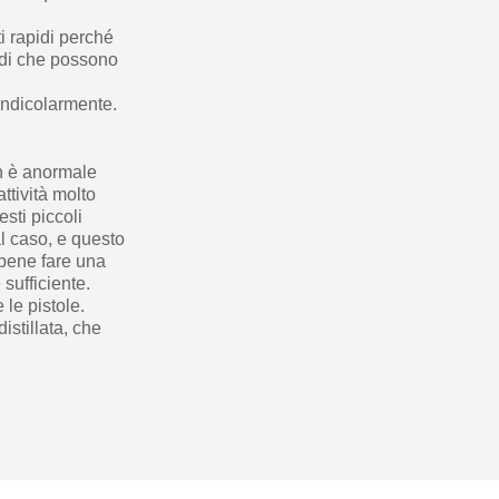
i rapidi perché
uidi che possono
pendicolarmente.
on è anormale
attività molto
esti piccoli
al caso, e questo
 bene fare una
 sufficiente.
 le pistole.
istillata, che