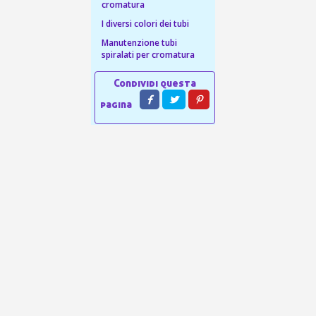
 sul primo ordine
cromatura
ping per ogni referral
I diversi colori dei tubi
Manutenzione tubi
wsletter: 5€ di sconto
spiralati per cromatura