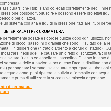
a compressa.
 assicurarsi che i tubi siano collegati correttamente negli innest
lla pressione possono fuoriuscire e possono essere proiettati liq
ricolo per gli attori.
e un sistema con aria e liquidi in pressione, tagliare i tubi per
TUBI SPIRALATI PER CROMATURA
 perfettamente dosate e rigorose pulizie dopo ogni utilizzo, n
ione di piccoli sassolini o granelli che sono il risultato della re
metalli in dispersione (nitrato d argento a cloruro di stagno) . Qu
incastrarsi negli ugelli e causare un difetto di spruzzatura : in t
ta svitare l'ugello ed espellere il sassolino. Di tanto in tanto è
ei serbatoi e delle tubazioni e per questo l'acqua distillata non è
ente) per bagnare i serbatoi, sciacquare e spurgare le tubazioni e
to acqua clorata, puoi ripetere la pulizia e l'ammollo con acqua d
tamente prima di utilizzare la successiva miscela argentante.
anto di cromatura
atura