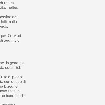
 duratura.
tà. Inoltre,
persino agli
dotti molto
orico,
que. Oltre ad
a di aggancio
ne. In generale,
da questi tubi
l'uso di prodotti
iglia comunque di
 ha bisogno :
tto l'effetto
 meno buone e che