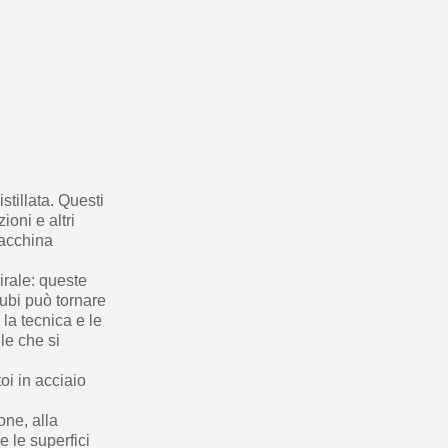
stillata. Questi
ioni e altri
macchina
irale: queste
tubi può tornare
la tecnica e le
ile che si
oi in acciaio
one, alla
re le superfici