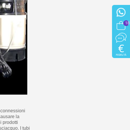
18
€
FEDELTÀ
e connessioni
causare la
i prodotti
sciacquo. I tubi