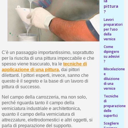
s
la
bu
pr
pittura
Isc
sho
or
?
a
per
newsl
Lavori
ref
5€
preparatori
sc
per l'uso
della
vernice
Come
dipingere
C'è un passaggio importantissimo, soprattutto
su adesivi
per la riuscita di una pittura impeccabile e che
?
spesso viene trascurato, tra le
tecniche di
Miscelazione
applicazione di una pittura
, dai pittori
e
dilettanti. I pittori esperti, invece, sanno che
diluizione
questo è il segreto e la base di un lavoro di
di una
pittura di successo.
vernice
Tecniche
Nel campo della carrozzeria, ma non solo,
di
perché riguarda tanto il campo della
preparazione
verniciatura industriale e architettonica,
delle
quanto il campo della verniciatura di
superfici
attrezzature, elettrodomestici e altri oggetti, si
Scegliere
parla di preparazione del supporto.