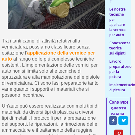
s
?
bu
pr
Isc
Le nostre
sho
or
a
tecniche
per
newsl
per
ref
applicare
5€
la vernice
sc
per auto
Tra i tanti campi di attività relativi alla
Conoscenza
verniciatura, possiamo classificare senza
teorica
esitazione l'
applicazione della vernice per
sui dipinti
auto
al rango delle più complesse tecniche
Lavoro
esistenti. L'implementazione delle vernici per
preparatorio
auto non si limita solo alle tecniche di
per la
pittura
spruzzatura e alla manipolazione delle pistole
di verniciatura. Ci sono fasi preparatorie tanto
Implementazio
varie quanto i supporti e i materiali che si
di pittura
possono incontrare.
Un'auto può essere realizzata con molti tipi di
materiali, da diversi tipi di plastica a diversi
tipi di metalli. I protocolli per la preparazione
dei supporti, le riparazioni, la rimozione delle
ammaccature e il trattamento della ruggine