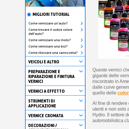
MIGLIORI TUTORIAL
Come verniciare un'auto?
Come trovare il codice colore
dell'auto?
Come verniciare una moto?
Come verniciare una bici?
Come ritoccare una carrozzeria?
VEICOLI E ALTRO
Queste vernici ch
PREPARAZIONE E
gigante delle vern
RIPARAZIONE E FINITURA
VERNICI
riscontrato in Am
dalle curve gener
VERNICI A EFFETTO
quello delle
color
STRUMENTI DI
Al fine di rendere
APPLICAZIONE
utenti e non solo a
Hydro. Il settore d
VERNICE CROMATA
automobilistica cl
DECORAZIONI /