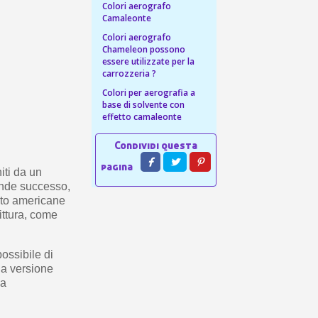
ping per ogni referral
Colori aerografo
Camaleonte
wsletter: 5€ di sconto
Colori aerografo
Chameleon possono
essere utilizzate per la
carrozzeria ?
Colori per aerografia a
base di solvente con
effetto camaleonte
iti da un
rande successo,
uto americane
ittura, come
ossibile di
una versione
ia