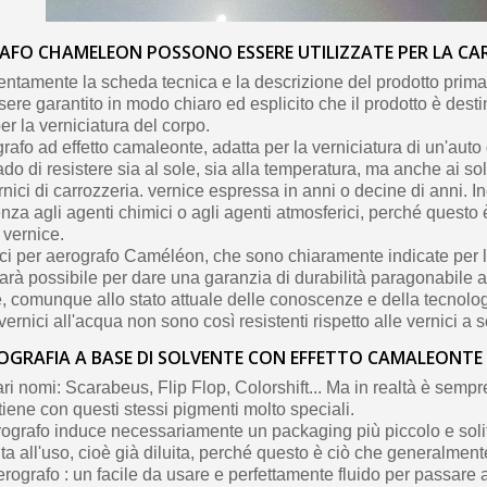
AFO CHAMELEON POSSONO ESSERE UTILIZZATE PER LA CA
entamente la scheda tecnica e la descrizione del prodotto prima 
ere garantito in modo chiaro ed esplicito che il prodotto è dest
er la verniciatura del corpo.
afo ad effetto camaleonte, adatta per la verniciatura di un'auto
do di resistere sia al sole, sia alla temperatura, ma anche ai so
rnici di carrozzeria. vernice espressa in anni o decine di anni. In
enza agli agenti chimici o agli agenti atmosferici, perché questo è
 vernice.
nici per aerografo Caméléon, che sono chiaramente indicate per l
arà possibile per dare una garanzia di durabilità paragonabile a
, comunque allo stato attuale delle conoscenze e della tecnolog
vernici all'acqua non sono così resistenti rispetto alle vernici a 
ROGRAFIA A BASE DI SOLVENTE CON EFFETTO CAMALEONTE
ari nomi: Scarabeus, Flip Flop, Colorshift... Ma in realtà è sempr
ttiene con questi stessi pigmenti molto speciali.
rografo induce necessariamente un packaging più piccolo e sol
a all'uso, cioè già diluita, perché questo è ciò che generalment
 aerografo : un facile da usare e perfettamente fluido per passare 