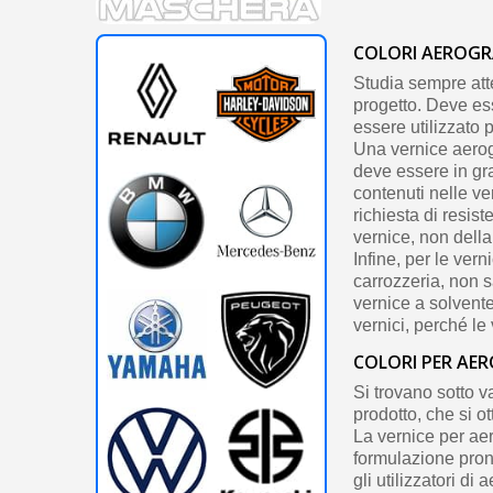
COLORI AEROGR
Studia sempre att
progetto. Deve ess
essere utilizzato p
Una vernice aerogr
deve essere in gra
contenuti nelle ve
richiesta di resist
vernice, non della
Infine, per le ver
carrozzeria, non s
vernice a solvente
vernici, perché le 
COLORI PER AE
Si trovano sotto v
prodotto, che si o
La vernice per ae
formulazione pront
gli utilizzatori di