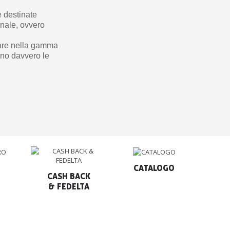
e destinate
onale, ovvero
ovare nella gamma
ono davvero le
CATALOGO
CASH BACK

& FEDELTA