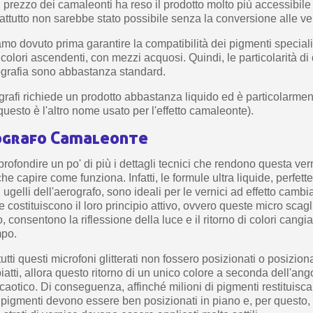
el prezzo dei camaleonti ha reso il prodotto molto più accessibile
ttutto non sarebbe stato possibile senza la conversione alle ver
amo dovuto prima garantire la compatibilità dei pigmenti speciali 
 colori ascendenti, con mezzi acquosi. Quindi, le particolarità di
rografia sono abbastanza standard.
grafi richiede un prodotto abbastanza liquido ed è particolarmen
 (questo è l'altro nome usato per l'effetto camaleonte).
ografo Camaleonte
rofondire un po' di più i dettagli tecnici che rendono questa ver
e capire come funziona. Infatti, le formule ultra liquide, perfett
i ugelli dell'aerografo, sono ideali per le vernici ad effetto cambi
e costituiscono il loro principio attivo, ovvero queste micro scagl
, consentono la riflessione della luce e il ritorno di colori cang
mpo.
tti questi microfoni glitterati non fossero posizionati o posiziona
tti, allora questo ritorno di un unico colore a seconda dell'an
caotico. Di conseguenza, affinché milioni di pigmenti restituisc
ti pigmenti devono essere ben posizionati in piano e, per questo,