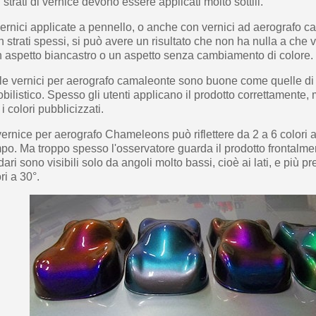
i strati di vernice devono essere applicati molto sottili.
 vernici applicate a pennello, o anche con vernici ad aerografo 
n strati spessi, si può avere un risultato che non ha nulla a che
un aspetto biancastro o un aspetto senza cambiamento di colore.
lle vernici per aerografo camaleonte sono buone come quelle di 
ilistico. Spesso gli utenti applicano il prodotto correttamente,
 i colori pubblicizzati.
ernice per aerografo Chameleons può riflettere da 2 a 6 colori
mpo. Ma troppo spesso l'osservatore guarda il prodotto frontalm
dari sono visibili solo da angoli molto bassi, cioè ai lati, e più 
ri a 30°.