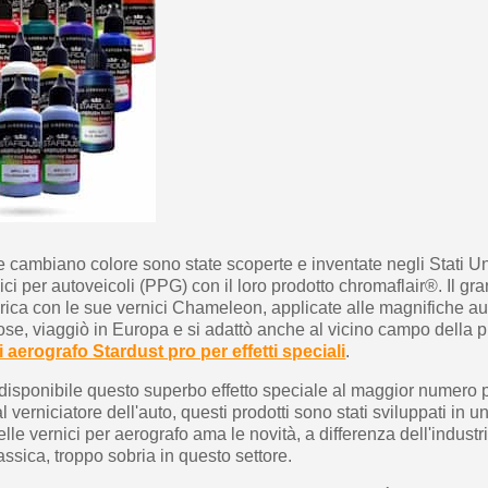
10€ di buono shop
Iscriviti alla ne
e cambiano colore sono state scoperte e inventate negli Stati Un
ici per autoveicoli (PPG) con il loro prodotto chromaflair®. Il g
erica con le sue vernici Chameleon, applicate alle magnifiche a
ose, viaggiò in Europa e si adattò anche al vicino campo della p
i aerografo Stardust pro per effetti speciali
.
 disponibile questo superbo effetto speciale al maggior numero p
l verniciatore dell'auto, questi prodotti sono stati sviluppati in 
elle vernici per aerografo ama le novità, a differenza dell'industr
assica, troppo sobria in questo settore.