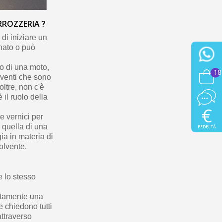
RROZZERIA ?
di iniziare un
inato o può
 o di una moto,
18
lventi che sono
oltre, non c'è
 il ruolo della
€
e vernici per
 quella di una
FEDELTÀ
ia in materia di
solvente.
e lo stesso
itamente una
e chiedono tutti
attraverso