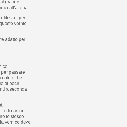
 al grande
nici all'acqua.
utilizzati per
 queste vernici
te adatto per
nice
e per passare
a colore. Le
ie di pochi
ianti a seconda
ti,
golo di campo
ano lo stesso
 la vernice deve