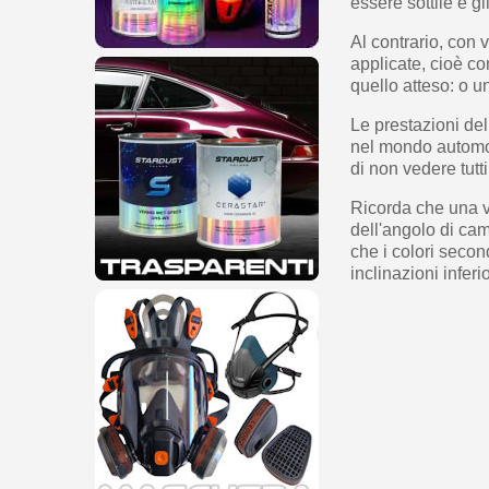
essere sottile e gl
Al contrario, con
applicate, cioè co
quello atteso: o 
Le prestazioni de
nel mondo automob
di non vedere tutti
Ricorda che una v
dell'angolo di ca
che i colori secon
inclinazioni inferio