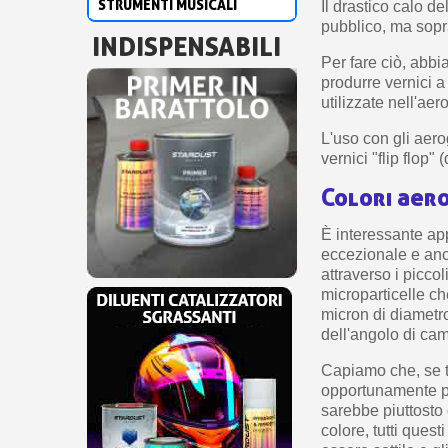
STRUMENTI MUSICALI
Il drastico calo d
pubblico, ma sopra
INDISPENSABILI
Per fare ciò, abbi
produrre vernici a
utilizzate nell'ae
L'uso con gli aero
vernici "flip flop"
Colori aer
È interessante app
eccezionale e anch
attraverso i piccol
microparticelle ch
micron di diametro
dell'angolo di ca
Capiamo che, se tu
opportunamente pia
sarebbe piuttosto 
colore, tutti ques