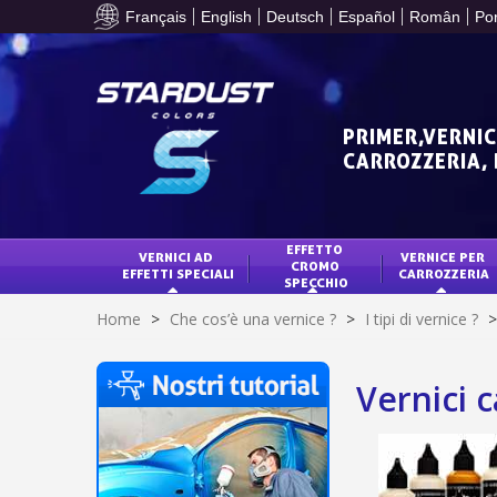
Français
English
Deutsch
Español
Român
Po
PRIMER,VERNIC
CARROZZERIA,
EFFETTO 
VERNICI AD 
VERNICE PER 
CROMO 
EFFETTI SPECIALI
CARROZZERIA
SPECCHIO
Home
>
Che cos’è una vernice ?
>
I tipi di vernice ?
>
Vernici 