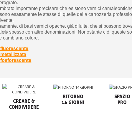
erografo.
embrato importante precisare che esistono vernici camaleontich
 sono esattamente le stesse di quelle della carrozzeria professi
lvente.
cisamente, di basi vernici opache, già diluite, che si possono tr
rkle® spesso con altre denominazioni. Nonostante ciò, queste s
e cambiano colore.
 fluorescente
metallizzata
 fosforescente
RITORNO

SPAZIO

CREARE &

14 GIORNI
PRO
CONDIVIDERE