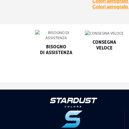
Colori aerografo 
Colori aerografo 
CONSEGNA

BISOGNO

VELOCE