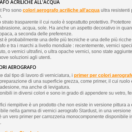
AFO ACRILICHE ALL'ACQUA
st Pro sono
colori aerografo acriliche all'acqua
ultra resistenti
e.
strato trasparente il cui ruolo è soprattutto protettivo. Protettor
abrasione, acqua, sole. Ha anche un aspetto decorativo in quant
 opaca, a seconda delle preferenze.
 è probabilmente una delle più tecniche e una delle più ricche
afo e tra i marchi a livello mondiale : recentemente, vernici spec
luto, o vernici ultrafini, o ultra opache vernici, sono state aggiunt
nuove soluzioni agli utenti.
LORI AEROGRAFO
dal tipo di lavoro di verniciatura, i
primer per colori aerograf
a preparazione di una superficie grezza, come primer, il cui ruolo 
 adesione, ma anche di levigatura.
onibili in diversi colori e sono in grado di appendere su vetro, fe
fici riempitive è un prodotto che non esiste in versione pittura a 
ibile nella gamma di vernici aerografo Stardust, in una versione
è un vero primer per carrozzeria monocomponente disponibile i
.