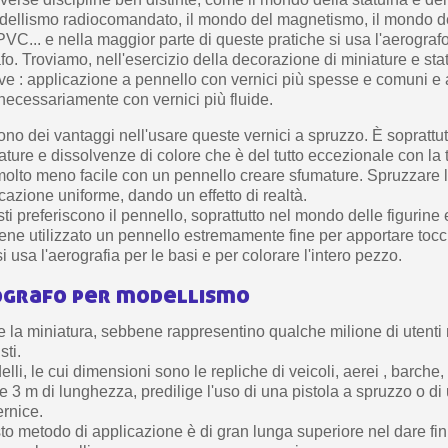
dellismo radiocomandato, il mondo del magnetismo, il mondo dei
VC... e nella maggior parte di queste pratiche si usa l'aerografo
fo. Troviamo, nell'esercizio della decorazione di miniature e stat
ive : applicazione a pennello con vernici più spesse e comuni e
necessariamente con vernici più fluide.
no dei vantaggi nell'usare queste vernici a spruzzo. È soprattutt
ature e dissolvenze di colore che è del tutto eccezionale con la 
 molto meno facile con un pennello creare sfumature. Spruzzare 
azione uniforme, dando un effetto di realtà.
isti preferiscono il pennello, soprattutto nel mondo delle figurine 
ene utilizzato un pennello estremamente fine per apportare tocc
i usa l'aerografia per le basi e per colorare l'intero pezzo.
ografo per modellismo
 e la miniatura, sebbene rappresentino qualche milione di utent
sti.
delli, le cui dimensioni sono le repliche di veicoli, aerei , barche
e 3 m di lunghezza, predilige l'uso di una pistola a spruzzo o di
ernice.
o metodo di applicazione è di gran lunga superiore nel dare finit