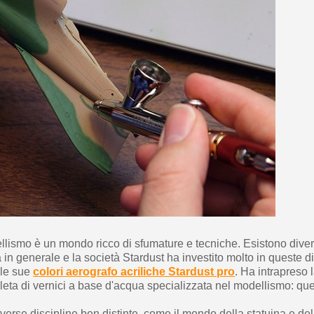
5€ di sconto
10€ di buono shop
Iscriviti alla ne
llismo è un mondo ricco di sfumature e tecniche. Esistono diver
a in generale e la società Stardust ha investito molto in queste d
 le sue
colori aerografo acriliche Stardust pro
. Ha intrapreso 
a di vernici a base d'acqua specializzata nel modellismo: qu
verse discipline ben distinte, come il mondo della statuina e dell