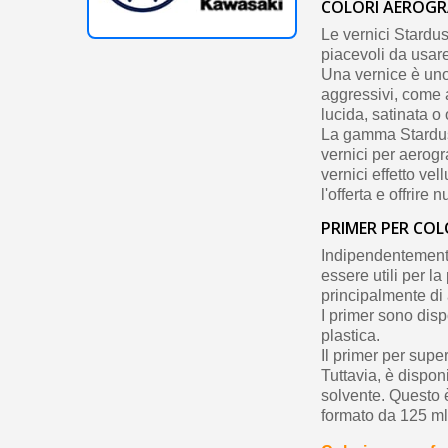
COLORI AEROGR
Le vernici Stardu
piacevoli da usar
Una vernice è uno 
aggressivi, come 
lucida, satinata o
La gamma Stardust
vernici per aerogr
vernici effetto vel
l'offerta e offrire 
PRIMER PER CO
Indipendentemente 
essere utili per l
principalmente di
I primer sono disp
plastica.
Il primer per super
Tuttavia, è dispon
solvente. Questo 
formato da 125 ml