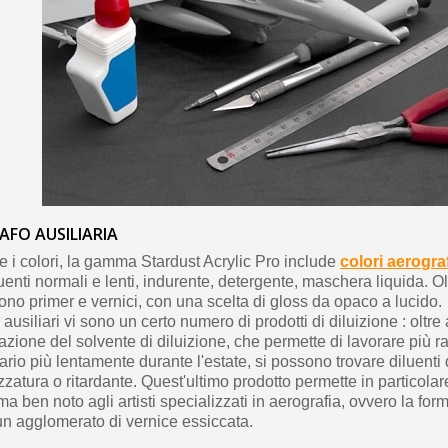
AFO AUSILIARIA
i colori, la gamma Stardust Acrylic Pro include
colori aerogra
enti normali e lenti, indurente, detergente, maschera liquida. Ol
ono primer e vernici, con una scelta di gloss da opaco a lucido.
 ausiliari vi sono un certo numero di prodotti di diluizione : oltre 
azione del solvente di diluizione, che permette di lavorare più 
rario più lentamente durante l'estate, si possono trovare diluenti 
zatura o ritardante. Quest'ultimo prodotto permette in particolare
 ben noto agli artisti specializzati in aerografia, ovvero la for
un agglomerato di vernice essiccata.