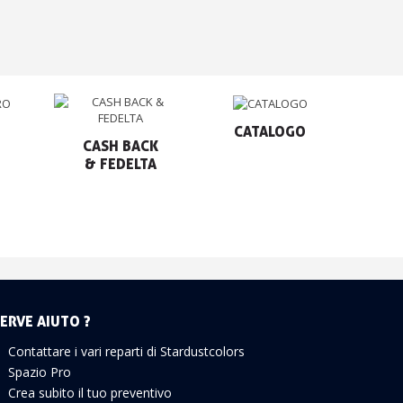
CATALOGO
CASH BACK

& FEDELTA
ERVE AIUTO ?
Contattare i vari reparti di Stardustcolors
Spazio Pro
Crea subito il tuo preventivo