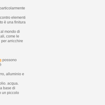
 particolarmente
e contro elementi
o è una finitura
 al mondo di
iali, come le
e per arricchire
o
possono
è
rro, alluminio e
olio. acqua.
 a base di
n un piccolo