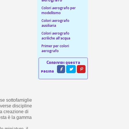
 sul primo ordine
Colori aerografo per
ping per ogni referral
modellismo
wsletter: 5€ di sconto
Colori aerografo
ausiliaria
Colori aerografo
acriliche all'acqua
Primer per colori
aerografo
se sottofamiglie
iverse discipline
la creazione di
esta è la gamma
e miniature, il