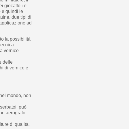
 giocattoli e
 e quindi le
uine, due tipi di
 applicazione ad
o la possibilità
tecnica
la vernice
e delle
hi di vernice e
i nel mondo, non
, serbatoi, può
 un aerografo
ure di qualità,