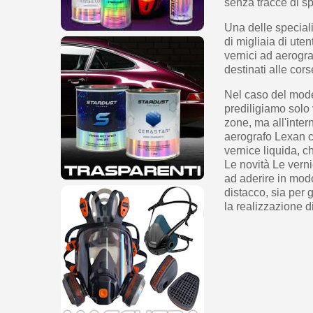
senza tracce di sp
Una delle special
di migliaia di ute
vernici ad aerogra
destinati alle corse
Nel caso del mode
prediligiamo solo 
zone, ma all'inter
aerografo Lexan c
vernice liquida, 
Le novità Le verni
ad aderire in mod
distacco, sia per 
la realizzazione d