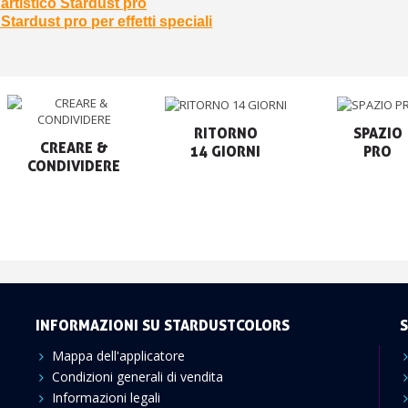
artistico Stardust pro
Stardust pro per effetti speciali
RITORNO

SPAZIO

CREARE &

14 GIORNI
PRO
CONDIVIDERE
INFORMAZIONI SU STARDUSTCOLORS
S
Mappa dell'applicatore
Condizioni generali di vendita
Informazioni legali