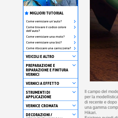
MIGLIORI TUTORIAL
Come verniciare un'auto?
Come trovare il codice colore
dell'auto?
Come verniciare una moto?
Come verniciare una bici?
Come ritoccare una carrozzeria?
VEICOLI E ALTRO
PREPARAZIONE E
RIPARAZIONE E FINITURA
VERNICI
VERNICI A EFFETTO
Il campo del mode
STRUMENTI DI
APPLICAZIONE
per la modellistic
di recente e dopo
VERNICE CROMATA
una gamma complet
Hikari.
DECORAZIONI /
Esistono quindi di