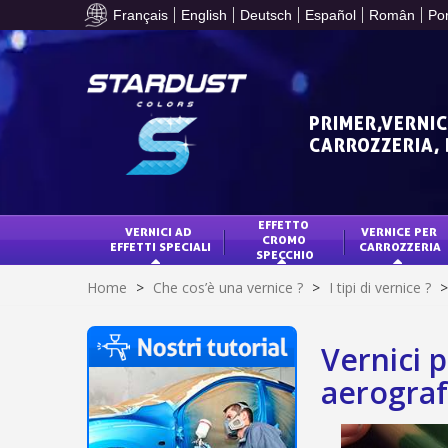
Français
English
Deutsch
Español
Român
Po
PRIMER,VERNIC
CARROZZERIA,
EFFETTO 
VERNICI AD 
VERNICE PER 
CROMO 
EFFETTI SPECIALI
CARROZZERIA
SPECCHIO
Home
>
Che cos’è una vernice ?
>
I tipi di vernice ?
>
Vernici 
aerogra