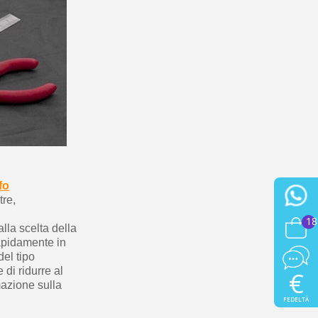
fo
tre,
18
alla scelta della
rapidamente in
del tipo
 di ridurre al
€
mazione sulla
FEDELTÀ