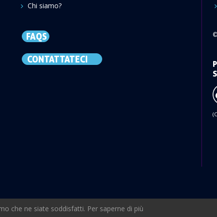
Chi siamo?
©
FAQS
CONTATTATECI
P
S
(
mo che ne siate soddisfatti. Per saperne di più