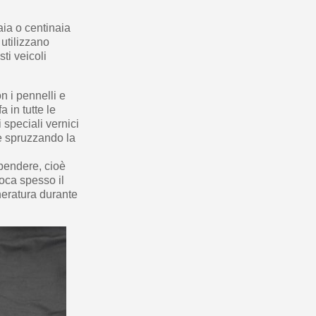
ia o centinaia
 utilizzano
ti veicoli
 i pennelli e
 in tutte le
 speciali vernici
e spruzzando la
ppendere, cioè
oca spesso il
cheratura durante