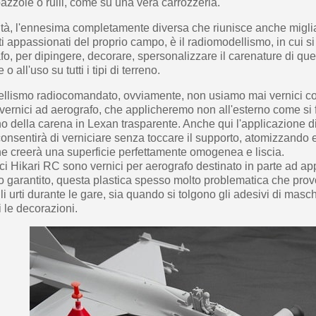
azzole o rulli, come su una vera carrozzeria.
ità, l'ennesima completamente diversa che riunisce anche miglia
nti appassionati del proprio campo, è il radiomodellismo, in cui si
fo, per dipingere, decorare, spersonalizzare il carenature di ques
 o all'uso su tutti i tipi di terreno.
llismo radiocomandato, ovviamente, non usiamo mai vernici con
vernici ad aerografo, che applicheremo non all'esterno come si fa
no della carena in Lexan trasparente. Anche qui l'applicazione di
onsentirà di verniciare senza toccare il supporto, atomizzando 
che creerà una superficie perfettamente omogenea e liscia.
ci Hikari RC sono vernici per aerografo destinato in parte ad a
o garantito, questa plastica spesso molto problematica che prov
gli urti durante le gare, sia quando si tolgono gli adesivi di mas
i le decorazioni.