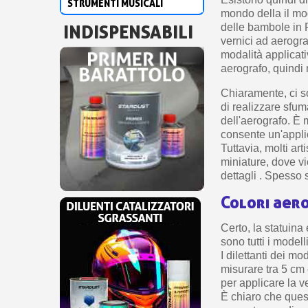
STRUMENTI MUSICALI
mondo della il mo
INDISPENSABILI
delle bambole in P
vernici ad aerogra
modalità applicat
aerografo, quindi 
Chiaramente, ci so
di realizzare sfum
dell'aerografo. È
consente un'applic
Tuttavia, molti art
miniature, dove vi
dettagli . Spesso s
Colori aer
Certo, la statuina
sono tutti i modelli
I dilettanti dei mo
misurare tra 5 cm 
per applicare la v
È chiaro che quest