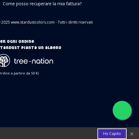
Come posso recuperare la mia fattura?
 2025 www.stardustcolors.com - Tutti i diritti riservati
er ogni ordine
tardust pianta un albero
Ordine a partire da 50 €)
×
Ho Capito