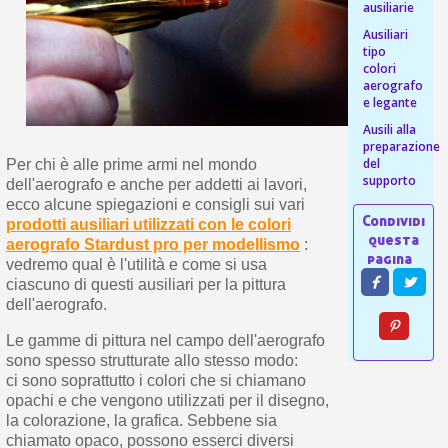
s
ausiliarie
bu
pr
Isc
sho
Ausiliari
or
a
per
tipo
newsl
colori
ref
5€
aerografo
sc
e legante
Ausili alla
preparazione
del
Per chi è alle prime armi nel mondo
supporto
dell'aerografo e anche per addetti ai lavori,
ecco alcune spiegazioni e consigli sui vari
prodotti ausiliari utilizzati con le colori
aerografo Stardust pro per modellismo
:
vedremo qual è l'utilità e come si usa
ciascuno di questi ausiliari per la pittura
dell'aerografo.
Le gamme di pittura nel campo dell'aerografo
sono spesso strutturate allo stesso modo:
ci sono soprattutto i colori che si chiamano
opachi e che vengono utilizzati per il disegno,
la colorazione, la grafica. Sebbene sia
chiamato opaco, possono esserci diversi