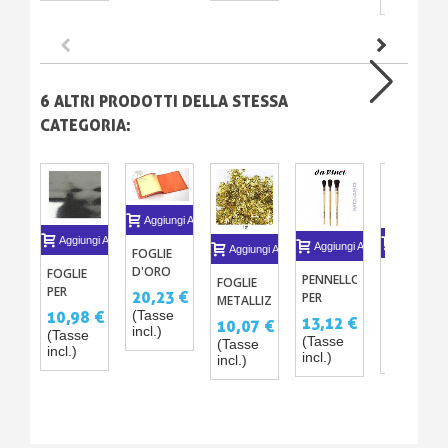
MIXTION
BICI
75ML
BRILLANTE
MAT E
ELEVATA
RESISTENZA
6 ALTRI PRODOTTI DELLA STESSA
CATEGORIA:
Aggiungi Al Carrello
Aggiungi Al Carrello
Aggiungi A
Aggiungi Al Carrello
Aggiungi Al Carrello
FOGLIE
D'ORO
FOGLIE
VERNICE
PENNELLO
FOGLIE
PER
PER
GOCHROM
20,23 €
PER
METALLIZZATE
DORATURA
DORATURA
DORATA,
(Tasse
DORATURA
10,98 €
30,50 €
IN
13,12 €
10,07 €
- ORO E
-
BRONZO,
incl.)
-
(Tasse
FLACONE–
(Tasse
(Tasse
ARGENTO
(Tasse
EFFETTO
RAME,
BOMBASINO
incl.)
incl.)
10
incl.)
incl.)
SPECCHIO
PLATINO
COLORI X
5
GRAMMI