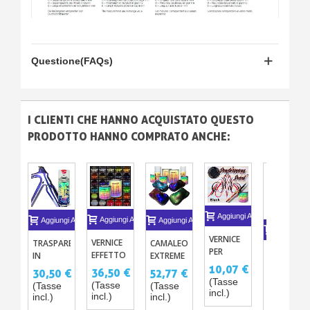
Questione(FAQs)
I CLIENTI CHE HANNO ACQUISTATO QUESTO
PRODOTTO HANNO COMPRATO ANCHE:
Aggiungi Al Carrello
Aggiungi Al Carrello
Aggiungi Al Carrello
Aggiungi Al Carrello
Aggiungi A
VERNICE
VERNICE
TRASPARENTE
CAMALEONTE
PER
COLLA
EFFETTO
IN
EXTREME
PINSTRIPPING
PER
DIAMANTE
10,07 €
BOMBOLETTA
36,50 €
30,50 €
52,77 €
100ML
DORATUR
250ML -
SPRAY
(Tasse
6,05 €
(Tasse
(Tasse
(Tasse
A FOGLIA
500ML
incl.)
STARDUST
(Tasse
incl.)
incl.)
incl.)
D'ORO -
BIKE PER
incl.)