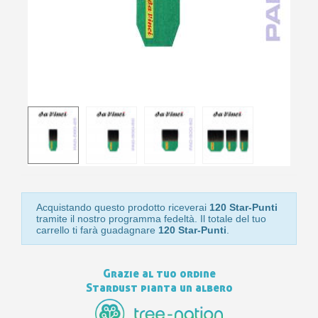
10
s
bu
pr
Isc
sho
or
a
per
newsl
ref
5€
sc
Acquistando questo prodotto riceverai
120 Star-Punti
tramite il nostro programma fedeltà. Il totale del tuo
carrello ti farà guadagnare
120 Star-Punti
.
Grazie al tuo ordine
Stardust pianta un albero