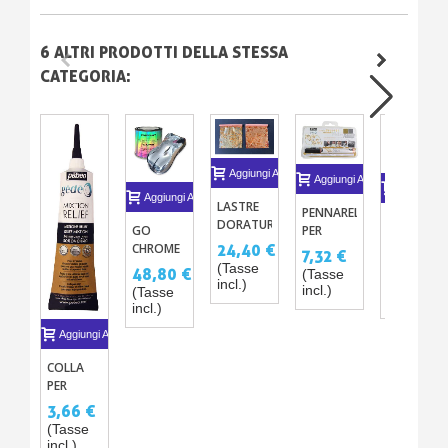
6 ALTRI PRODOTTI DELLA STESSA
CATEGORIA:
Aggiungi Al Carrello
Aggiungi Al Carrello
Aggiungi A
Aggiungi Al Carrello
LASTRE
PENNARELLO
PIGMENTI
DORATURA
PER
GO
METALLICI
- LASTRE
COLLA
CHROME
24,40 €
7,32 €
ORO
MISTE
9,76 €
DORATURA
VERNICE
(Tasse
48,80 €
(Tasse
BRONZO
(Tasse
1.2MM
SPECCHIO
incl.)
incl.)
(Tasse
O RAME
incl.)
CONTINUO
AL
incl.)
10
+ 2
PENNELLO
MICRON
Aggiungi Al Carrello
FOGLIE
MONOSTRATO
EFFETTO
COLLA
SPECCHIO
PER
DORATURA
3,66 €
IN
(Tasse
RILIEVO -
incl.)