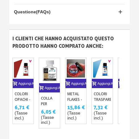
Questione(FAQs)
I CLIENTI CHE HANNO ACQUISTATO QUESTO
PRODOTTO HANNO COMPRATO ANCHE:
Aggiungi Al Carrello
Aggiungi Al Carrello
Aggiungi Al Carrello
Aggiungi A
Aggiungi Al Carrello
COLORI
METAL
COLORI
NASTRO
COLLA
OPACHI -
FLAKES -
TRASPARENTI
SOTTILE
PER
VERNICI
FLAKES
CANDY -
ADESIVO
6,71 €
15,86 €
7,32 €
2,44 €
DORATURA
ACRILICHE
PER
VERNICI
X1
6,05 €
(Tasse
(Tasse
(Tasse
(Tasse
A FOGLIA
PER
CARROZZERIA
ACRILICHE
(Tasse
incl.)
incl.)
incl.)
incl.)
D'ORO -
AEROGRAFO
IN PASTA
PER
incl.)
MIXTION
PIGMENTATA
AEROGRAFO
75ML
CONCENTRATA