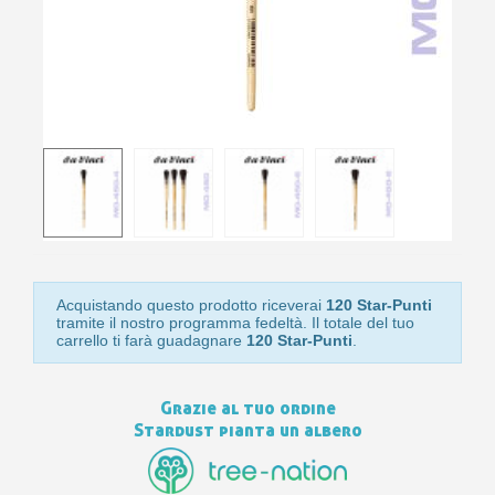
10
s
bu
pr
Isc
sho
or
a
per
newsl
ref
5€
sc
Acquistando questo prodotto riceverai
120 Star-Punti
tramite il nostro programma fedeltà. Il totale del tuo
carrello ti farà guadagnare
120 Star-Punti
.
Grazie al tuo ordine
Stardust pianta un albero