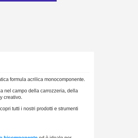
ratica formula acrilica monocomponente.
sia nel campo della carrozzeria, della
y creativo.
pri tutti i nostri prodotti e strumenti
o bicomponente
ed è ideale per