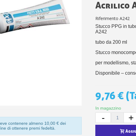
5€ di sconto
Acrilico 
10€ di buono shop
Riferimento
A242
Iscriviti alla ne
Stucco PPG in tub
A242
tubo da 200 ml
Stucco monocompon
per modellismo, st
Disponibile – cons
9,76 €
(T
In magazzino
-
+
o deve contenere almeno 10,00 € dei
 fine di ottenere premi fedeltà.
Aggi