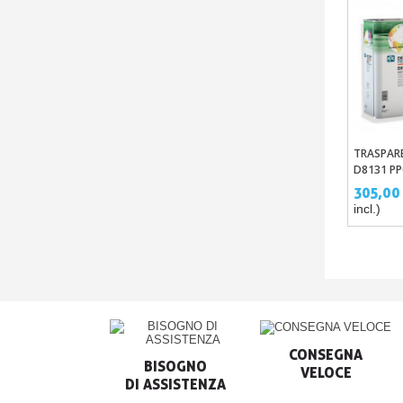
TRASPAR
Aggi
D8131 PPG
LITRI + 2,
305,00
CATALIZ
incl.)
CONSEGNA

BISOGNO

VELOCE