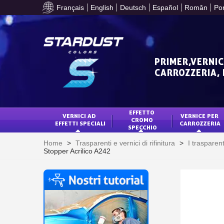
Français
English
Deutsch
Español
Român
Po
PRIMER,VERNIC
CARROZZERIA,
EFFETTO 
VERNICI AD 
VERNICE PER 
CROMO 
EFFETTI SPECIALI
CARROZZERIA
SPECCHIO
Home
>
Trasparenti e vernici di rifinitura
>
I trasparen
Stopper Acrilico A242