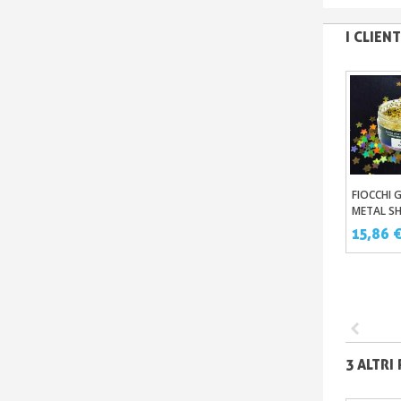
I CLIE
FIOCCHI 
Aggi
METAL SH
IN PASTA
15,86 
CONCENT
PARTICOL
3 ALTRI