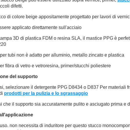
ccoli difetti.
co di colore beige appositamente progettato per lavori di vernic
sere applicato direttamente sull'acciaio
tampa 3D di plastica FDM o resina SLA, il mastice PPG è perfet
220
per tubi non è adatto per alluminio, metallo zincato e plastica
er fibra di vetro e vetroresina, primer/stucchi poliestere
ione del supporto
 casi, selezionare il detergente PPG D8434 o D837 Per materiali fr
di
prodotti per la pulizia e lo sgrassaggio
i che il supporto sia accuratamente pulito e asciugato prima e d
all'applicazione
'uso. non necessita di induritore per questo stucco monocompone