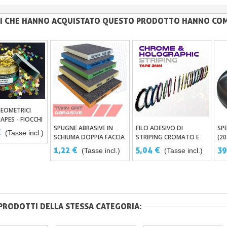
NTI CHE HANNO ACQUISTATO QUESTO PRODOTTO HANNO CO
GEOMETRICI
ungi Al Carrello
APES - FIOCCHI
SPUGNE ABRASIVE IN
FILO ADESIVO DI
SP
Aggiungi Al Carrello
Aggiungi Al Carrello
€
(Tasse incl.)
SCHIUMA DOPPIA FACCIA
STRIPING CROMATO E
(2
RATA DALLE
TWIN GRIT – 5 GRANE DI
OLOGRAFICO NASTRO
ARI SHAPES
1,22 €
5,04 €
39
(Tasse incl.)
(Tasse incl.)
LEVIGATURA
DI 2MM X 20 M
 PRODOTTI DELLA STESSA CATEGORIA: