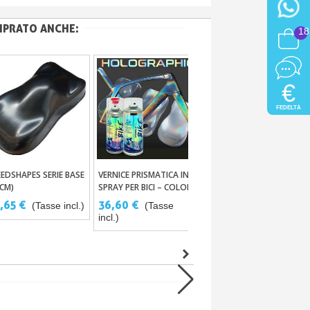
MPRATO ANCHE:
18
€
FEDELTÀ
VERNICE EFFETTO
EEDSHAPES SERIE BASE
VERNICE PRISMATICA IN
Aggiungi Al Carrello
Aggiungi Al Carrello
Aggiungi Al Carrello
DIAMANTE 250ML -
0CM)
SPRAY PER BICI – COLORI
500ML
GRAPHIC 400ML -
36,50 €
,65 €
36,60 €
(Tasse incl.)
(Tasse incl.)
(Tasse
STARDUST BIKE
incl.)