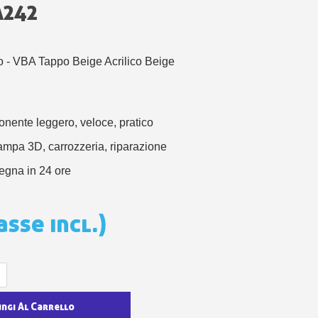
 sul primo ordine
A242
ping per ogni referral
wsletter: 5€ di sconto
o - VBA Tappo Beige Acrilico Beige
ente leggero, veloce, pratico
ampa 3D, carrozzeria, riparazione
egna in 24 ore
asse incl.)
ungi Al Carrello