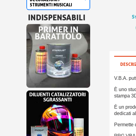
STRUMENTI MUSICALI
INDISPENSABILI
S
DESCRI
V.B.A. put
È uno stuc
stampa 3D,
È un prodo
dedicati a
Permette d
PPG VBA s