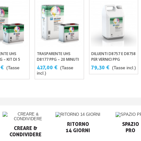
ENTE UHS
TRASPARENTE UHS
DILUENTI D8757 E D8758
ungi Al Carrello
Aggiungi Al Carrello
Aggiungi Al Carrello
 – KIT DI 5
D8177 PPG – 20 MINUTI
PER VERNICI PPG
5L
RAPID PERF - KIT 5 LITRI
DELTRON
 €
427,00 €
79,30 €
(Tasse
(Tasse
(Tasse incl.)
ZATORE UHS
+ 2,5L CATALIZZATORE
incl.)
RITORNO

SPAZIO

CREARE &

14 GIORNI
PRO
CONDIVIDERE