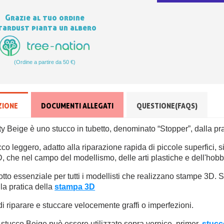
Grazie al tuo ordine
tardust pianta un albero
(Ordine a partire da 50 €)
ZIONE
DOCUMENTI ALLEGATI
QUESTIONE(FAQS)
ty Beige è uno stucco in tubetto, denominato “Stopper”, dalla p
co leggero, adatto alla riparazione rapida di piccole superfici, 
 che nel campo del modellismo, delle arti plastiche e dell'hobb
tto essenziale per tutti i modellisti che realizzano stampe 3D. Sco
lla pratica della
stampa 3D
i riparare e stuccare velocemente graffi o imperfezioni.
tucco Beige può essere utilizzato sopra vernice, primer,
stucc