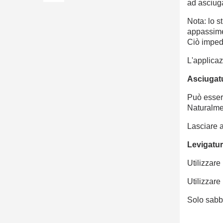
ad asciuga
Nota: lo s
appassime
Ciò impedi
L'applicaz
Asciugat
Può essere
Naturalme
Lasciare a
Levigatu
Utilizzare
Utilizzare
Solo sabb