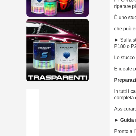
riparare pi
È uno stuc
che può es
► Sulla s
P180 o P
Lo stucco 
È ideale p
Preparaz
In tutti i
completa 
Assicurars
►
Guida 
Pronto all