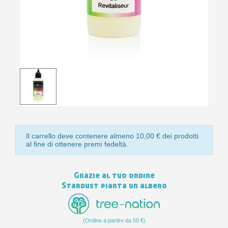
10
s
bu
pr
Isc
sho
or
a
per
newsl
ref
5€
sc
Il carrello deve contenere almeno 10,00 € dei prodotti
al fine di ottenere premi fedeltà.
Grazie al tuo ordine
Stardust pianta un albero
(Ordine a partire da 50 €)