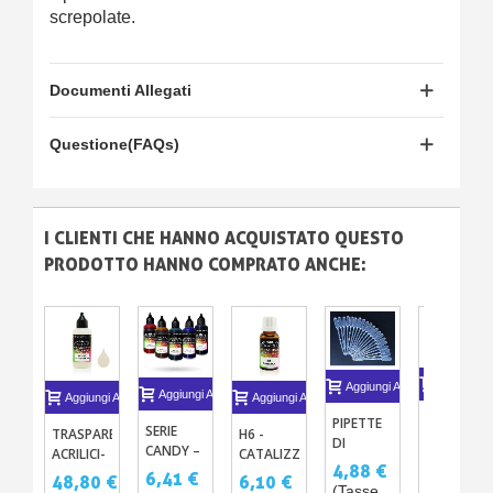
screpolate.
Documenti Allegati
Questione(FAQs)
I CLIENTI CHE HANNO ACQUISTATO QUESTO
PRODOTTO HANNO COMPRATO ANCHE:
Aggiungi A
Aggiungi Al Carrello
Aggiungi Al Carrello
Aggiungi Al Carrello
Aggiungi Al Carrello
VERNICE
PIPETTE
SERIE
TRASPARENTI
H6 -
CANDY A
DI
CANDY –
ACRILICI-
CATALIZZATORE
SOLVENTI
RIEMPIMENTO
15,25 €
4,88 €
11
PU PER
PER
6,41 €
48,80 €
6,10 €
PER
GRADUATE
(Tasse
COLORI
(Tasse