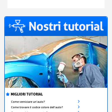
SENZA
COLORI
LATTICE
IN
AEROGRAFIA
MIGLIORI TUTORIAL
Come verniciare un'auto?
Come trovare il codice colore dell'auto?