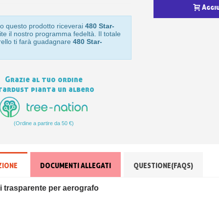
Aggi
o questo prodotto riceverai
480 Star-
te il nostro programma fedeltà. Il totale
rello ti farà guadagnare
480 Star-
Grazie al tuo ordine
tardust pianta un albero
(Ordine a partire da 50 €)
ZIONE
DOCUMENTI ALLEGATI
QUESTIONE(FAQS)
di trasparente per aerografo