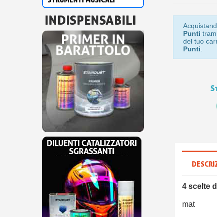
INDISPENSABILI
Acquistand
Punti
trami
del tuo car
Punti
.
S
DESCRI
4 scelte 
mat