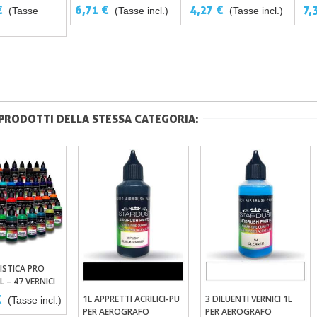
AEROGRAFO
€
6,71 €
4,27 €
7,
(Tasse
(Tasse incl.)
(Tasse incl.)
 PRODOTTI DELLA STESSA CATEGORIA:
TISTICA PRO
ungi Al Carrello
L – 47 VERNICI
E-PU WPU
€
1L APPRETTI ACRILICI-PU
3 DILUENTI VERNICI 1L
(Tasse incl.)
Aggiungi Al Carrello
Aggiungi Al Carrello
PER AEROGRAFO
PER AEROGRAFO