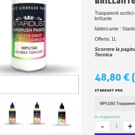
brillant
5€ di sconto
10€ di buono shop
Trasparenti acrilic
brillante
Iscriviti alla ne
fabbricante : Stard
Offerta: 1L
Scorrere la pagin
Tecnica
48,80 €
stardust pro
In magazzino
-
+