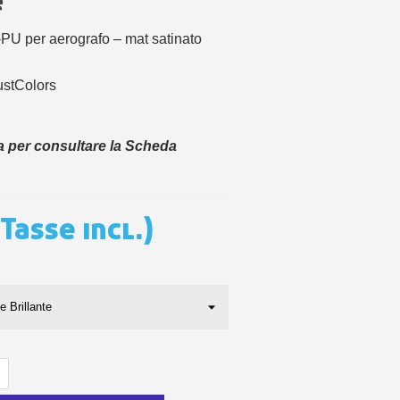
e
 sul primo ordine
ping per ogni referral
i-PU per aerografo – mat satinato
wsletter: 5€ di sconto
ustColors
a per consultare la Scheda
(Tasse incl.)