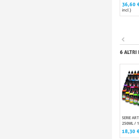
36,60 
incl.)
6 ALTRI
SERIE AR
Aggi
250ML / 1
ACRILICH
18,30 