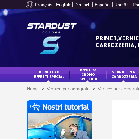
Français
English
Deutsch
Español
Român
Po
PRIMER,VERNIC
CARROZZERIA,
EFFETTO 
VERNICI AD 
VERNICE PER 
CROMO 
EFFETTI SPECIALI
CARROZZERIA
SPECCHIO
Home
>
Vernice per aerografo
>
Vernice per aerograf