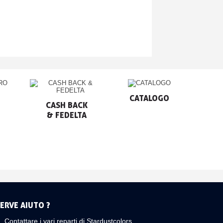
CATALOGO
CASH BACK

& FEDELTA
ERVE AIUTO ?
Contattare i vari reparti di Stardustcolors