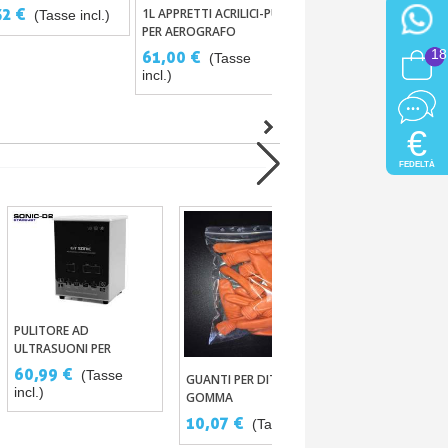
ACRILICHE PER
32 €
7,32 €
1L APPRETTI ACRILICI-PU
(Tasse incl.)
(Tasse incl.)
Aggiungi Al Carrello
AEROGRAFO
PER AEROGRAFO
18
61,00 €
(Tasse
incl.)
€
FEDELTÀ
PULITORE AD
Aggiungi Al Carrello
ULTRASUONI PER
STENCIL STARD
Aggiungi Al
AEROGRAFO MODELLO
60,99 €
(Tasse
FIAMME TRUE FI
GUANTI PER DITA IN
Aggiungi Al Carrello
DOMESTICO 0.6L GT-F1
incl.)
GOMMA
23,38 €
E MODELLO PRO 2L GT-
(Tas
SONIC-D2
10,07 €
(Tasse incl.)