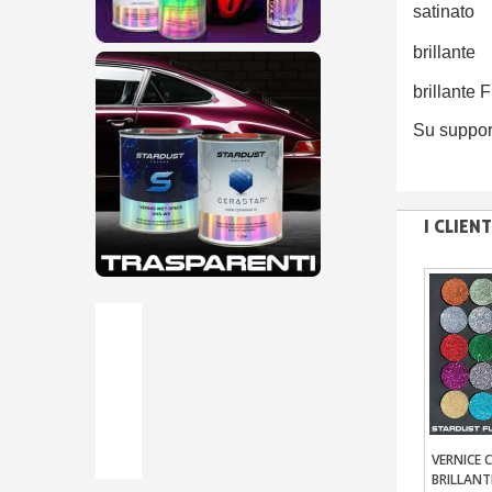
satinato
brillante
brillante 
Su support
I CLIE
VERNICE 
Aggi
BRILLANT