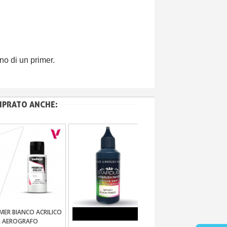
no di un primer.
MPRATO ANCHE:
IMER BIANCO ACRILICO
COLORI TRASPARENTI
Aggiungi Al Carrello
Aggiungi Al Carrello
R AEROGRAFO
CANDY - VERNICI