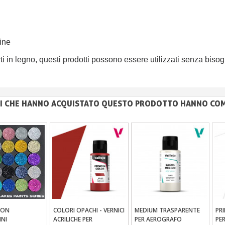
Fine
i in legno, questi prodotti possono essere utilizzati senza bisog
NTI CHE HANNO ACQUISTATO QUESTO PRODOTTO HANNO CO
CON
COLORI OPACHI - VERNICI
MEDIUM TRASPARENTE
PR
ungi Al Carrello
Aggiungi Al Carrello
Aggiungi Al Carrello
INI
ACRILICHE PER
PER AEROGRAFO
PE