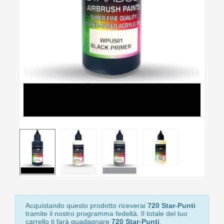
10
s
bu
pr
Isc
sho
or
a
per
newsl
ref
5€
sc
Acquistando questo prodotto riceverai
720 Star-Punti
tramite il nostro programma fedeltà. Il totale del tuo
carrello ti farà guadagnare
720 Star-Punti
.