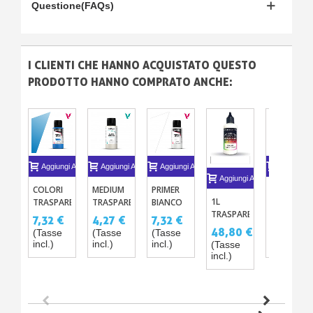
Questione(FAQs)
I CLIENTI CHE HANNO ACQUISTATO QUESTO
PRODOTTO HANNO COMPRATO ANCHE:
Aggiungi Al Carrello
Aggiungi Al Carrello
Aggiungi Al Carrello
Aggiungi A
Aggiungi Al Carrello
COLORI
MEDIUM
PRIMER
VERNICE
1L
TRASPARENTI
TRASPARENTE
BIANCO
CON
TRASPARENTI
CANDY -
PER
ACRILICO
BRILLANTI
7,32 €
4,27 €
7,32 €
36,60 €
ACRILICI-
VERNICI
AEROGRAFO
PER
48,80 €
(Tasse
(Tasse
(Tasse
(Tasse
PU PER
ACRILICHE
AEROGRAFO
incl.)
incl.)
incl.)
incl.)
(Tasse
AEROGRAFO
PER
incl.)
– MAT
AEROGRAFO
SATINATO
BRILLANTE