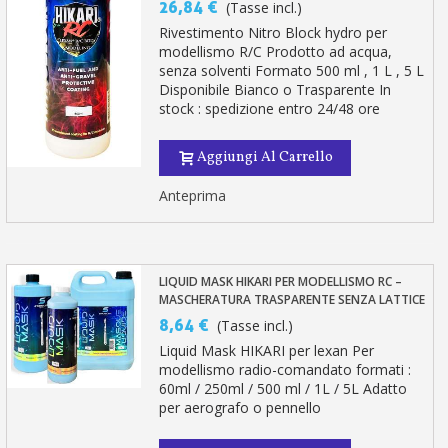
26,84 €
(Tasse incl.)
Rivestimento Nitro Block hydro per
modellismo R/C Prodotto ad acqua,
senza solventi Formato 500 ml , 1 L , 5 L
Disponibile Bianco o Trasparente In
stock : spedizione entro 24/48 ore
Aggiungi Al Carrello
Anteprima
LIQUID MASK HIKARI PER MODELLISMO RC –
MASCHERATURA TRASPARENTE SENZA LATTICE
8,64 €
(Tasse incl.)
Liquid Mask HIKARI per lexan Per
modellismo radio-comandato formati :
60ml / 250ml / 500 ml / 1L / 5L Adatto
per aerografo o pennello