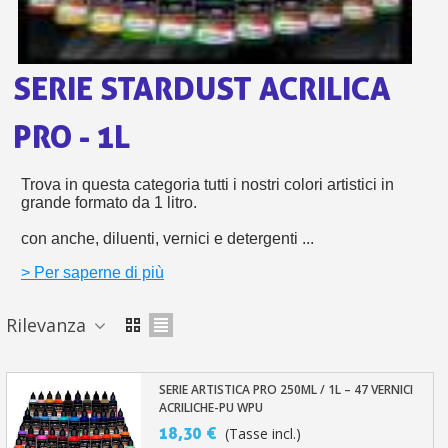
s
bu
pr
Isc
sho
or
a
per
newsl
ref
SERIE STARDUST ACRILICA
5€
sc
PRO - 1L
Trova in questa categoria tutti i nostri colori artistici in
grande formato da 1 litro.
con anche, diluenti, vernici e detergenti ...
> Per saperne di più
Rilevanza
SERIE ARTISTICA PRO 250ML / 1L – 47 VERNICI
ACRILICHE-PU WPU
18,30 €
(Tasse incl.)