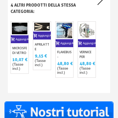
4 ALTRI PRODOTTI DELLA STESSA
CATEGORIA:
Aggiungi Al Carrello
Aggiungi Al Carrello
Aggiungi Al Carrello
Aggiungi Al Carrello
APRILATTA
MICROSFERE
E
FLAKEBUSTER
VERNICE
DI VETRO
AGITATORE
9,15 €
-
PER
PER
10,07 €
(Tasse
PISTOLA
RIFLETTORE
48,80 €
48,80 €
VERNICE
(Tasse
incl.)
DI
OTTICO
CARROZZERIA
(Tasse
(Tasse
incl.)
POLVERI
FARI
incl.)
incl.)
X3