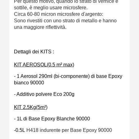
Per questo motivo, quando lo strato di vernice è
sottile, è meglio usare microsfere.
Circa 60-80 micron microsfere d'argento:
Sono rivestiti con uno strato di metallo e hanno
una maggiore riflettività.
Dettagli dei KITS :
KIT AEROSOL(0.5 m² max)
- 1 Aerosol 290ml (bi-componente) di base Epoxy
bianco 90000
- Additivo polvere Eco 200g
KIT 2.5Kg(5m²)
- 1L di Base Epoxy Blanche 90000
-0.5L
H418
i
ndurente per Base Epoxy 90000