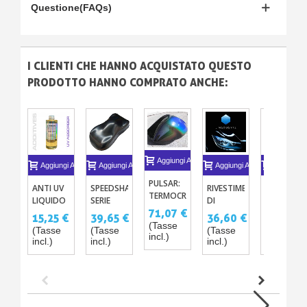
Questione(FAQs)
I CLIENTI CHE HANNO ACQUISTATO QUESTO
PRODOTTO HANNO COMPRATO ANCHE:
Aggiungi Al Carrello
Aggiungi Al Carrello
Aggiungi Al Carrello
Aggiungi Al Carrello
Aggiungi A
PULSAR:
ANTI UV
SPEEDSHAPES
RIVESTIMENTO
TRASPARE
TERMOCROMICA
LIQUIDO
SERIE
DI
ADERENZA
MULTICOLORE
71,07 €
BASE
PROTEZIONE
DIRETTA
15,25 €
39,65 €
36,60 €
24,40 €
(20CM)
PERMANENTE
SU
(Tasse
(Tasse
(Tasse
(Tasse
(Tasse
incl.)
NANO
QUALSIASI
incl.)
incl.)
incl.)
incl.)
CERAMICA
METALLO
LINAQUARTZ®