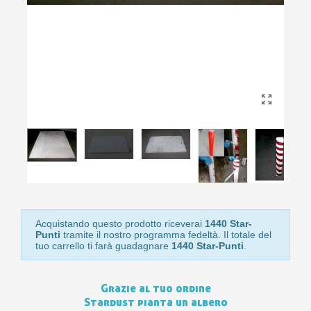
10
s
bu
pr
Isc
sho
or
a
per
newsl
ref
5€
sc
Acquistando questo prodotto riceverai
1440 Star-
Punti
tramite il nostro programma fedeltà. Il totale del
tuo carrello ti farà guadagnare
1440 Star-Punti
.
Grazie al tuo ordine
Stardust pianta un albero