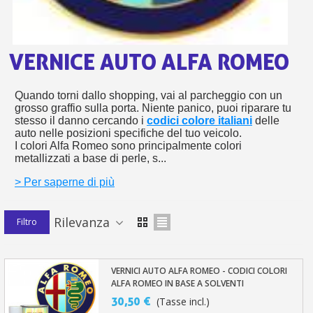
s
bu
pr
Isc
sho
or
a
per
newsl
ref
VERNICE AUTO ALFA ROMEO
5€
sc
Quando torni dallo shopping, vai al parcheggio con un
grosso graffio sulla porta. Niente panico, puoi riparare tu
stesso il danno cercando i
codici colore italiani
delle
auto nelle posizioni specifiche del tuo veicolo.
I colori Alfa Romeo sono principalmente colori
metallizzati a base di perle, s...
> Per saperne di più
Rilevanza
Filtro
VERNICI AUTO ALFA ROMEO - CODICI COLORI
ALFA ROMEO IN BASE A SOLVENTI
30,50 €
(Tasse incl.)