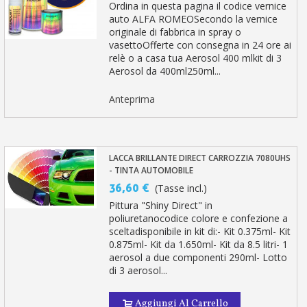
Ordina in questa pagina il codice vernice
auto ALFA ROMEOSecondo la vernice
originale di fabbrica in spray o
vasettoOfferte con consegna in 24 ore ai
relè o a casa tua Aerosol 400 mlkit di 3
Aerosol da 400ml250ml...
Anteprima
LACCA BRILLANTE DIRECT CARROZZIA 7080UHS
- TINTA AUTOMOBILE
36,60 €
(Tasse incl.)
Pittura "Shiny Direct" in
poliuretanocodice colore e confezione a
sceltadisponibile in kit di:- Kit 0.375ml- Kit
0.875ml- Kit da 1.650ml- Kit da 8.5 litri- 1
aerosol a due componenti 290ml- Lotto
di 3 aerosol...
Aggiungi Al Carrello