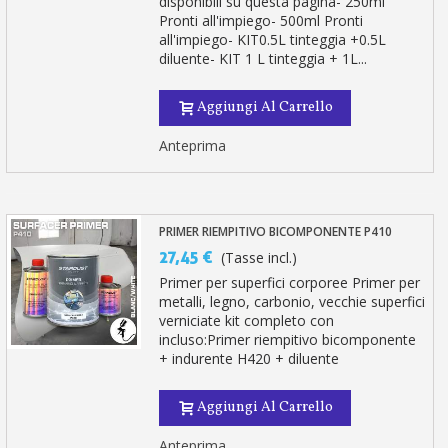
disponibili su questa pagina- 250ml
Pronti all'impiego- 500ml Pronti
all'impiego- KIT0.5L tinteggia +0.5L
diluente- KIT 1 L tinteggia + 1L...
Aggiungi Al Carrello
Anteprima
PRIMER RIEMPITIVO BICOMPONENTE P410
27,45 €
(Tasse incl.)
Primer per superfici corporee Primer per
metalli, legno, carbonio, vecchie superfici
verniciate kit completo con
incluso:Primer riempitivo bicomponente
+ indurente H420 + diluente
Aggiungi Al Carrello
Anteprima