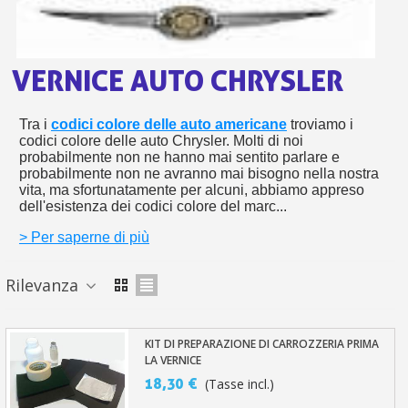
s
bu
pr
Isc
sho
or
a
per
newsl
ref
VERNICE AUTO CHRYSLER
5€
sc
Tra i
codici colore delle auto americane
troviamo i
codici colore delle auto Chrysler. Molti di noi
probabilmente non ne hanno mai sentito parlare e
probabilmente non ne avranno mai bisogno nella nostra
vita, ma sfortunatamente per alcuni, abbiamo appreso
dell'esistenza dei codici colore del marc...
> Per saperne di più
Rilevanza
KIT DI PREPARAZIONE DI CARROZZERIA PRIMA
LA VERNICE
18,30 €
(Tasse incl.)