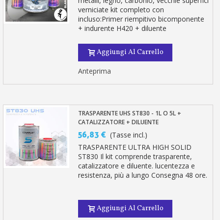
metalli, legno, carbonio, vecchie superfici
verniciate kit completo con
incluso:Primer riempitivo bicomponente
+ indurente H420 + diluente
Aggiungi Al Carrello
Anteprima
TRASPARENTE UHS ST830 - 1L O 5L +
CATALIZZATORE + DILUENTE
56,83 €
(Tasse incl.)
TRASPARENTE ULTRA HIGH SOLID
ST830 Il kit comprende trasparente,
catalizzatore e diluente. lucentezza e
resistenza, più a lungo Consegna 48 ore.
Aggiungi Al Carrello