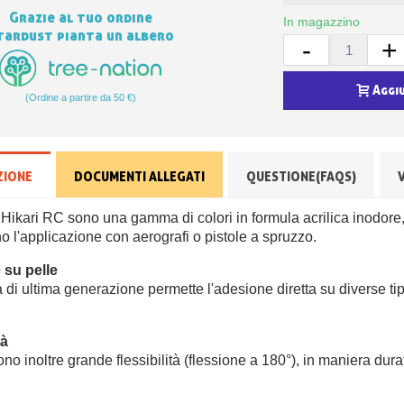
Grazie al tuo ordine
In magazzino
tardust pianta un albero
-
+
Aggi
(Ordine a partire da 50 €)
ZIONE
DOCUMENTI ALLEGATI
QUESTIONE(FAQS)
 Hikari RC sono una gamma di colori in formula acrilica inodore, 
 l'applicazione con aerografi o pistole a spruzzo.
 su pelle
 di ultima generazione permette l'adesione diretta su diverse tip
.
tà
no inoltre grande flessibilità (flessione a 180°), in maniera dur