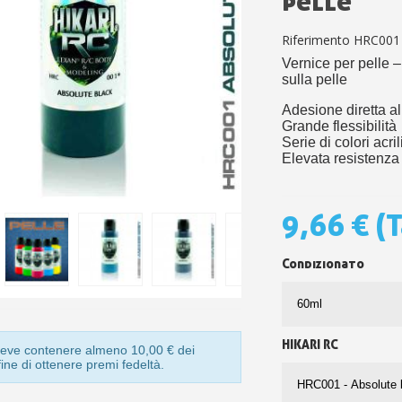
pelle
5€ di sconto
10€ di buono shop
Riferimento
HRC001
Iscriviti alla ne
Vernice per pelle –
sulla pelle
Adesione diretta al
Grande flessibilità
Serie di colori acri
Elevata resistenza 
9,66 €
(T
Condizionato
HIKARI RC
o deve contenere almeno 10,00 € dei
 fine di ottenere premi fedeltà.