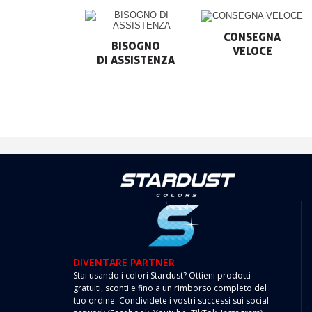
CONSEGNA

BISOGNO

VELOCE
DIVENTARE PARTNER
Stai usando i colori Stardust? Ottieni prodotti
gratuiti, sconti e fino a un rimborso completo del
tuo ordine. Condividete i vostri successi sui social