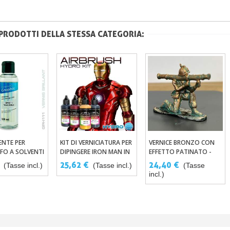
 PRODOTTI DELLA STESSA CATEGORIA:
ENTE PER
KIT DI VERNICIATURA PER
VERNICE BRONZO CON
ungi Al Carrello
Aggiungi Al Carrello
Aggiungi Al Carrello
FO A SOLVENTI
DIPINGERE IRON MAN IN
EFFETTO PATINATO -
C – 2 TIPI
ROSSO E ORO – SPRAY O
KIT COMPLETO ACRILICO
25,62 €
24,40 €
(Tasse incl.)
(Tasse incl.)
(Tasse
AEROGRAFO
incl.)