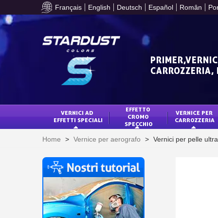
Français
English
Deutsch
Español
Român
Po
PRIMER,VERNIC
CARROZZERIA,
EFFETTO 
VERNICI AD 
VERNICE PER 
CROMO 
EFFETTI SPECIALI
CARROZZERIA
SPECCHIO
Home
>
Vernice per aerografo
>
Vernici per pelle ultr