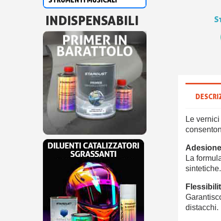
INDISPENSABILI
S
DESCRI
Le vernici
consentono
Adesione
La formula
sintetiche
Flessibili
Garantisco
distacchi.