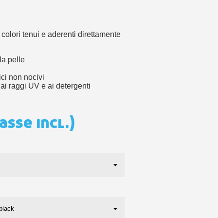
 sul primo ordine
ping per ogni referral
wsletter: 5€ di sconto
 colori tenui e aderenti direttamente
la pelle
lici non nocivi
ai raggi UV e ai detergenti
asse incl.)