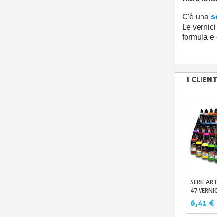
C'è una
s
Le vernici
formula e 
I CLIE
SERIE ART
Aggi
47 VERNIC
PER AER
6,41 €