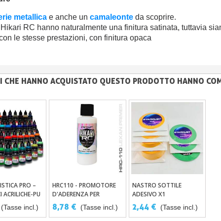
erie metallica
e anche un
camaleonte
da scoprire.
 Hikari RC hanno naturalmente una finitura satinata, tuttavia sia
con le stesse prestazioni, con finitura opaca
NTI CHE HANNO ACQUISTATO QUESTO PRODOTTO HANNO CO
ISTICA PRO –
HRC110 - PROMOTORE
NASTRO SOTTILE
ungi Al Carrello
Aggiungi Al Carrello
Aggiungi Al Carrello
I ACRILICHE-PU
D'ADERENZA PER
ADESIVO X1
OGRAFO
POLICARBONATO E
8,78 €
2,44 €
(Tasse incl.)
(Tasse incl.)
(Tasse incl.)
LEXAN – HIKARI RC