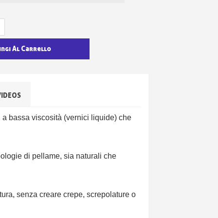
ungi Al Carrello
VIDEOS
a bassa viscosità (vernici liquide) che
ologie di pellame, sia naturali che
atura, senza creare crepe, screpolature o