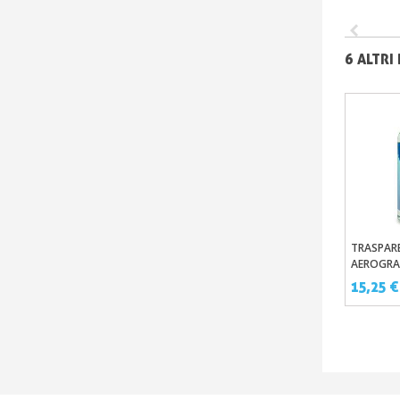
6 ALTRI
TRASPAR
Aggi
AEROGRA
1C GRAPHI
15,25 €