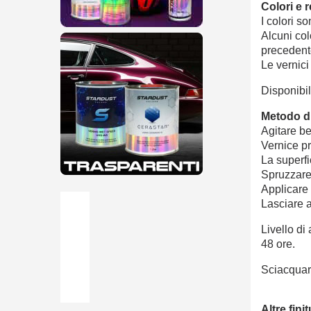
Colori e 
I colori s
Alcuni col
precedent
Le vernici 
Disponibil
Metodo di
Agitare be
Vernice pr
La superfi
Spruzzare 
Applicare
Lasciare 
Livello di
48 ore.
Sciacquare
Altre fini