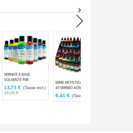
VERNICE A BASE
Aggiungi Al Carrello
SOLVENTE PER
SERIE ARTISTICA PRO –
VERNICI FLUOR
Aggiungi Al Carrello
Aggiungi Al
AEROGRAFO 125ML
13,73 €
(Tasse incl.)
47 VERNICI ACRILICHE-PU
15 COLORI PER
15,25 €
-10%
PER AEROGRAFO
CARROZERIA - 
6,41 €
15,25 €
(Tasse incl.)
(Tas