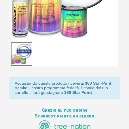
10
s
bu
pr
Isc
sho
or
a
per
newsl
ref
5€
sc
Acquistando questo prodotto riceverai
360 Star-Punti
tramite il nostro programma fedeltà. Il totale del tuo
carrello ti farà guadagnare
360 Star-Punti
.
Grazie al tuo ordine
Stardust pianta un albero