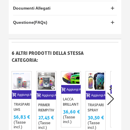
Documenti Allegati
Questione(FAQs)
6 ALTRI PRODOTTI DELLA STESSA
CATEGORIA:
Aggiungi Al Carrello
Aggiungi A
Aggiungi Al Carrello
Aggiungi Al Carrello
Aggiungi Al Carrello
LACCA
VERNICI
TRASPARENTE
BRILLANTE
AUTO 1C
PRIMER
TRASPARENTE
UHS
DIRECT
- CODICI
RIEMPITIVO
SPRAY
36,60 €
30,50 €
ST830 -
CARROZZIA
COLORI
BICOMPONENTE
PROFESSIONALE
56,83 €
(Tasse
(Tasse
27,45 €
30,50 €
1L O 5L +
7080UHS
TUTTE LE
P410
BICOMPONENTE
incl.)
incl.)
(Tasse
(Tasse
(Tasse
CATALIZZATORE
- TINTA
MARCHE
incl.)
incl.)
incl.)