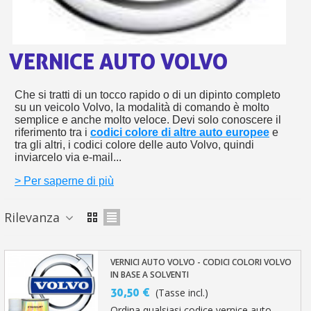
s
bu
pr
Isc
sho
or
a
per
newsl
ref
VERNICE AUTO VOLVO
5€
sc
Che si tratti di un tocco rapido o di un dipinto completo
su un veicolo Volvo, la modalità di comando è molto
semplice e anche molto veloce. Devi solo conoscere il
riferimento tra i
codici colore di altre auto europee
e
tra gli altri, i codici colore delle auto Volvo, quindi
inviarcelo via e-mail...
> Per saperne di più
Rilevanza
VERNICI AUTO VOLVO - CODICI COLORI VOLVO
IN BASE A SOLVENTI
30,50 €
(Tasse incl.)
Ordina qualsiasi codice vernice auto