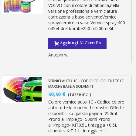
VOLVO con il colore di fabbrica,nella
versione professionale verniciatura
carrozzeria a base solventeVernice
spray/vernice in vaso:Vernice spray 400
mlSet di 3 bombe250 ml500mlKit...
Aggiungi Al Carrello
Anteprima
VERNICI AUTO 1C - CODICI COLORI TUTTE LE
MARCHE BASE A SOLVENTI
30,50 €
(Tasse incl.)
Colore vernice auto 1C - Codice colore
auto tutte le marche Le nostre Offerte
disponibili su questa pagina- 250ml
Pronti all'impiego- 500ml Pronti
all'impiego- KIT0.5L tinteggia +0.5L
diluente- KIT 1 L tinteggia + 1L...