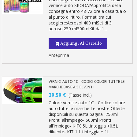
vernice auto SKODA?Approfitta della
consegna entro 48-72 ore a casa tua o
al punto di ritiro. Formati tra cui
scegliere:Aerosol 400 mlSet di 3
aerosol250 ml500mlKit da 1...
Aggiungi Al Carrello
Anteprima
VERNICI AUTO 1C - CODICI COLORI TUTTE LE
MARCHE BASE A SOLVENTI
30,50 €
(Tasse incl.)
Colore vernice auto 1C - Codice colore
auto tutte le marche Le nostre Offerte
disponibili su questa pagina- 250ml
Pronti all'impiego- 500ml Pronti
all'impiego- KIT0.5L tinteggia +0.5L
diluente- KIT 1 L tinteggia + 1L...