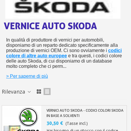
s
bu
pr
Isc
sho
or
a
per
newsl
ref
VERNICE AUTO SKODA
5€
sc
In qualità di produttore di vernici per automobili,
disponiamo di un reparto dedicato specificamente alla
produzione di vernici OEM. Ci sono ovviamente i
codici
colore di altre auto europee
e tra questi, i codici colore
delle auto Skoda, di cui disponiamo di un database
molto completo che ci perm...
> Per saperne di più
Rilevanza
VERNICI AUTO SKODA - CODICI COLORI SKODA
IN BASE A SOLVENTI
30,50 €
(Tasse incl.)
Hai bisogno di un ritocco con il codice