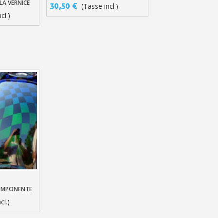
SOLVENTI
LA VERNICE
30,50 €
(Tasse incl.)
cl.)
llo
COMPONENTE
cl.)