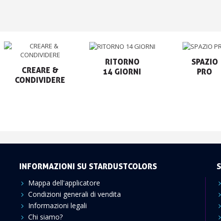
RITORNO

SPAZIO

CREARE &

14 GIORNI
PRO
CONDIVIDERE
INFORMAZIONI SU STARDUSTCOLORS
S
Mappa dell'applicatore
Condizioni generali di vendita
Informazioni legali
Chi siamo?