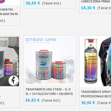
AUTOMOBILE
CARROZZERIA PRIMA 
36,60 €
(Tasse incl.)
18,30 €
(Tasse in
 MARTIN -
llo
N MARTIN IN
cl.)
TRASPARENTE UHS ST830 - 1L O
Aggiungi Al Carrello
TRASPARENTE SPRAY
llo
Aggiungi Al Carre
5L + CATALIZZATORE + DILUENTE
0
PROFESSIONALE BI
56,83 €
(Tasse incl.)
30,50 €
l.)
(Tasse in