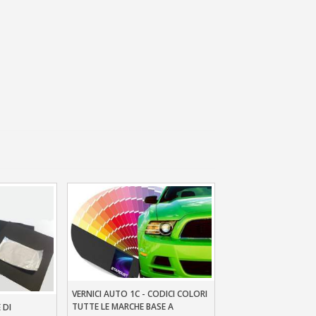
 sul primo ordine
ping per ogni referral
wsletter: 5€ di sconto
VERNICI AUTO 1C - CODICI COLORI
Aggiungi Al Carrello
TUTTE LE MARCHE BASE A
 DI
llo