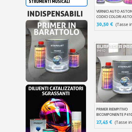
STRUMENTI MUSICALI
INDISPENSABILI
VERNICI AUTO ASTON
Aggiungi Al Carre
CODICI COLORI ASTO
BASE A SOLVENTI
30,50 €
(Tasse in
PRIMER RIEMPITIVO
Aggiungi Al Carre
BICOMPONENTE P41
27,45 €
(Tasse inc