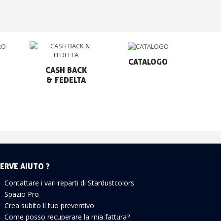
CATALOGO
CASH BACK

& FEDELTA
ERVE AIUTO ?
Contattare i vari reparti di Stardustcolors
Spazio Pro
Crea subito il tuo preventivo
Come posso recuperare la mia fattura?