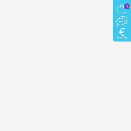
18
€
FEDELTÀ