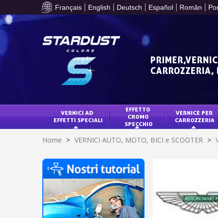
Français
English
Deutsch
Español
Român
Po
PRIMER,VERNIC
CARROZZERIA,
EFFETTO 
VERNICI AD 
VERNICE PER 
CROMO 
EFFETTI SPECIALI
CARROZZERIA
SPECCHIO
Home
>
VERNICI AUTO, MOTO, BICI e SCOOTER
>