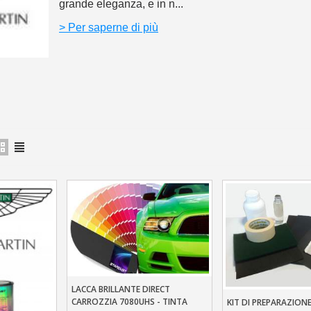
5€ di sconto
grande eleganza, e in n...
10€ di buono shop
> Per saperne di più
Iscriviti alla ne
LACCA BRILLANTE DIRECT
Aggiungi Al Carrello
CARROZZIA 7080UHS - TINTA
KIT DI PREPARAZIONE
Aggiungi Al Carre