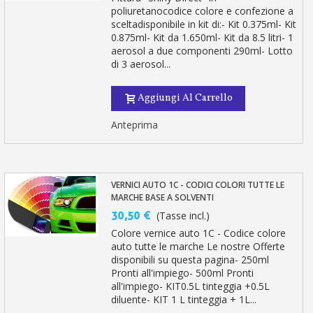
poliuretanocodice colore e confezione a
sceltadisponibile in kit di:- Kit 0.375ml- Kit
0.875ml- Kit da 1.650ml- Kit da 8.5 litri- 1
aerosol a due componenti 290ml- Lotto
di 3 aerosol...
Aggiungi Al Carrello
Anteprima
VERNICI AUTO 1C - CODICI COLORI TUTTE LE
MARCHE BASE A SOLVENTI
30,50 €
(Tasse incl.)
Colore vernice auto 1C - Codice colore
auto tutte le marche Le nostre Offerte
disponibili su questa pagina- 250ml
Pronti all'impiego- 500ml Pronti
all'impiego- KIT0.5L tinteggia +0.5L
diluente- KIT 1 L tinteggia + 1L...