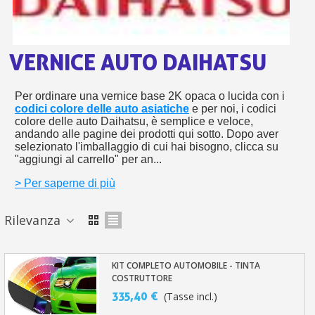
bu
pr
Isc
sho
or
a
per
newsl
ref
VERNICE AUTO DAIHATSU
5€
sc
Per ordinare una vernice base 2K opaca o lucida con i
codici colore delle auto asiatiche
e per noi, i codici
colore delle auto Daihatsu, è semplice e veloce,
andando alle pagine dei prodotti qui sotto. Dopo aver
selezionato l'imballaggio di cui hai bisogno, clicca su
"aggiungi al carrello" per an...
> Per saperne di più
Rilevanza
KIT COMPLETO AUTOMOBILE - TINTA
COSTRUTTORE
335,40 €
(Tasse incl.)