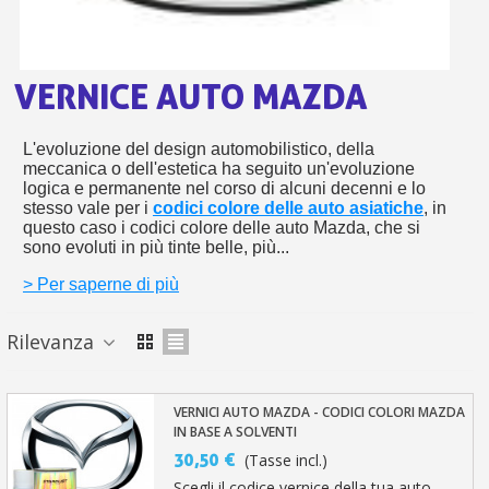
s
bu
pr
Isc
sho
or
a
per
newsl
ref
VERNICE AUTO MAZDA
5€
sc
L'evoluzione del design automobilistico, della
meccanica o dell'estetica ha seguito un'evoluzione
logica e permanente nel corso di alcuni decenni e lo
stesso vale per i
codici colore delle auto asiatiche
, in
questo caso i codici colore delle auto Mazda, che si
sono evoluti in più tinte belle, più...
> Per saperne di più
Rilevanza
VERNICI AUTO MAZDA - CODICI COLORI MAZDA
IN BASE A SOLVENTI
30,50 €
(Tasse incl.)
Scegli il codice vernice della tua auto