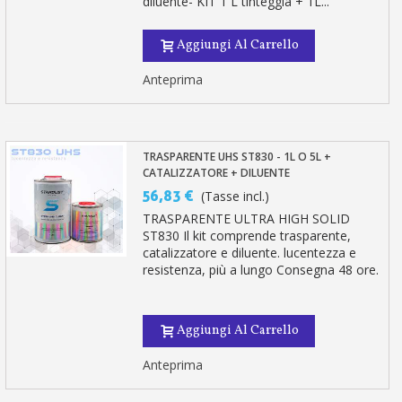
diluente- KIT 1 L tinteggia + 1L...
Aggiungi Al Carrello
Anteprima
TRASPARENTE UHS ST830 - 1L O 5L +
CATALIZZATORE + DILUENTE
56,83 €
(Tasse incl.)
TRASPARENTE ULTRA HIGH SOLID
ST830 Il kit comprende trasparente,
catalizzatore e diluente. lucentezza e
resistenza, più a lungo Consegna 48 ore.
Aggiungi Al Carrello
Anteprima