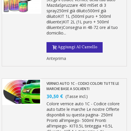
MazdaSpruzzare 400 mlSet di 3
spray250ml già diluito500ml già
diluitoKIT 1L (500ml puro + 500ml
diluente)KIT 2L (1L puro + 500ml
diluente)Consegna in 48-72 ore al tuo
domicilio...
Aggiungi Al Carrello
Anteprima
VERNICI AUTO 1C - CODICI COLORI TUTTE LE
MARCHE BASE A SOLVENTI
30,50 €
(Tasse incl.)
Colore vernice auto 1C - Codice colore
auto tutte le marche Le nostre Offerte
disponibili su questa pagina- 250ml
Pronti all'impiego- 500ml Pronti
all'impiego- KIT0.5L tinteggia +0.5L