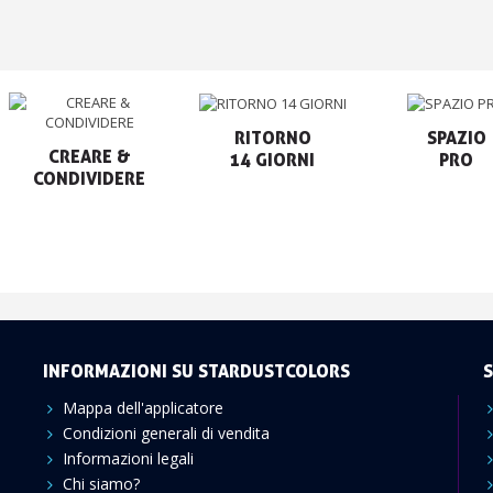
RITORNO

SPAZIO

CREARE &

14 GIORNI
PRO
CONDIVIDERE
INFORMAZIONI SU STARDUSTCOLORS
S
Mappa dell'applicatore
Condizioni generali di vendita
Informazioni legali
Chi siamo?