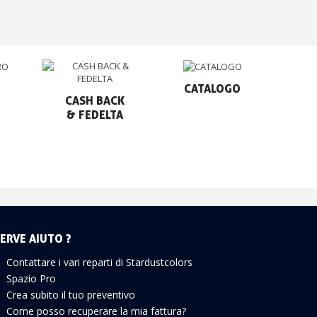
CATALOGO
CASH BACK

& FEDELTA
ERVE AIUTO ?
Contattare i vari reparti di Stardustcolors
Spazio Pro
Crea subito il tuo preventivo
Come posso recuperare la mia fattura?