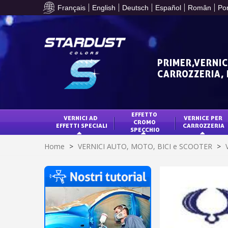
Français
English
Deutsch
Español
Român
Po
PRIMER,VERNIC
CARROZZERIA,
EFFETTO 
VERNICI AD 
VERNICE PER 
CROMO 
EFFETTI SPECIALI
CARROZZERIA
SPECCHIO
Home
>
VERNICI AUTO, MOTO, BICI e SCOOTER
>