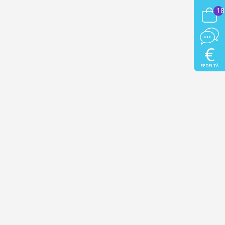
18
€
FEDELTÀ