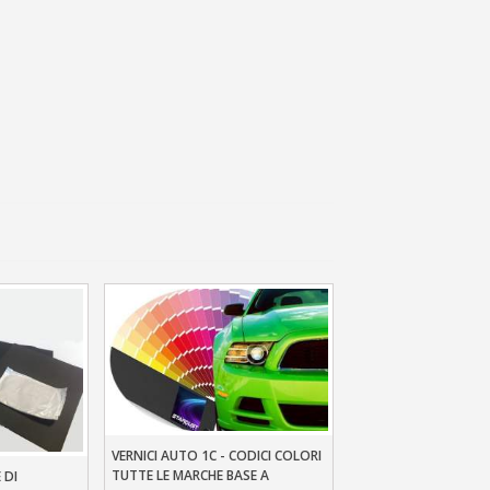
 sul primo ordine
ping per ogni referral
wsletter: 5€ di sconto
VERNICI AUTO 1C - CODICI COLORI
Aggiungi Al Carrello
TUTTE LE MARCHE BASE A
 DI
llo