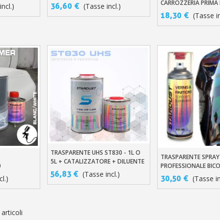
AUTOMOBILE
CARROZZERIA PRIMA 
36,60 €
ncl.)
(Tasse incl.)
18,30 €
(Tasse in
TRASPARENTE UHS ST830 - 1L O
Aggiungi Al Carrello
TRASPARENTE SPRAY
llo
Aggiungi Al Carre
5L + CATALIZZATORE + DILUENTE
0
PROFESSIONALE BI
56,83 €
(Tasse incl.)
30,50 €
l.)
(Tasse in
 articoli