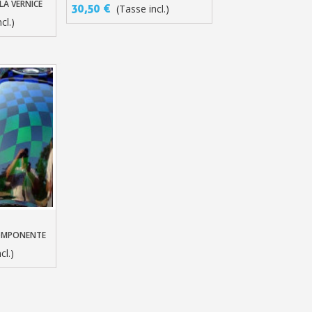
SOLVENTI
LA VERNICE
30,50 €
(Tasse incl.)
cl.)
llo
COMPONENTE
cl.)