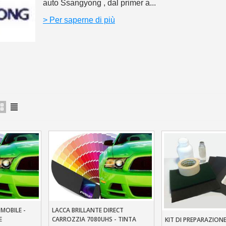
5€ di sconto
auto Ssangyong , dal primer a...
10€ di buono shop
> Per saperne di più
Iscriviti alla ne
MOBILE -
LACCA BRILLANTE DIRECT
llo
Aggiungi Al Carrello
E
CARROZZIA 7080UHS - TINTA
KIT DI PREPARAZIONE
Aggiungi Al Carre