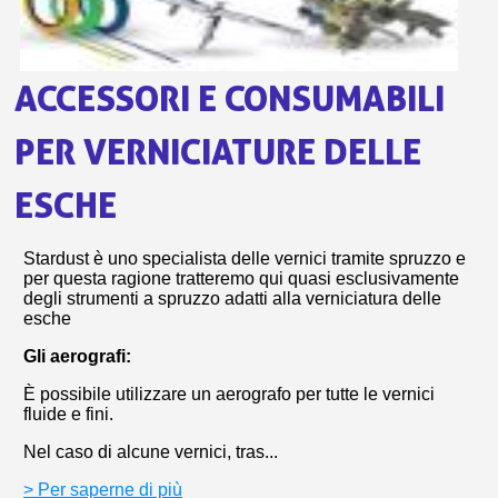
bu
pr
Isc
sho
or
a
per
newsl
ref
5€
ACCESSORI E CONSUMABILI
sc
PER VERNICIATURE DELLE
ESCHE
Stardust
è uno specialista delle vernici tramite spruzzo e
per questa ragione tratteremo qui quasi esclusivamente
degli strumenti a spruzzo adatti alla verniciatura delle
esche
Gli aerografi
:
È possibile utilizzare un aerografo per tutte le vernici
fluide e fini.
Nel caso di alcune vernici, tras...
> Per saperne di più