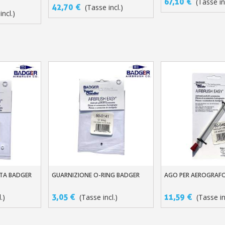
67,10 €
(Tasse in
42,70 €
(Tasse incl.)
incl.)
GUARNIZIONE O-RING BADGER
STA BADGER
AGO PER AEROGRAF
Aggiungi Al Carrello
llo
Aggiungi Al Carre
3,05 €
11,59 €
(Tasse incl.)
.)
(Tasse in