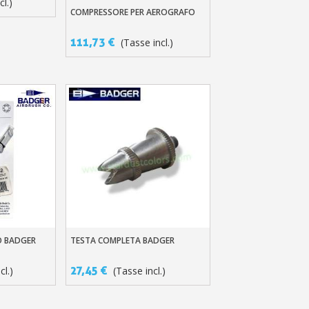
cl.)
COMPRESSORE PER AEROGRAFO
Aggiungi Al Carrello
111,73 €
(Tasse incl.)
O BADGER
TESTA COMPLETA BADGER
llo
Aggiungi Al Carrello
27,45 €
cl.)
(Tasse incl.)