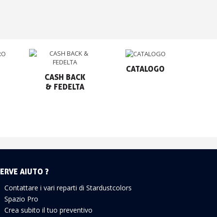
CATALOGO
CASH BACK

& FEDELTA
ERVE AIUTO ?
Contattare i vari reparti di Stardustcolors
Spazio Pro
Crea subito il tuo preventivo