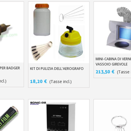
MINI-CABINA DI VERN
Aggiungi Al Carre
VASSOIO GIREVOLE
PER BADGER
llo
KIT DI PULIZIA DELL'AEROGRAFO
Aggiungi Al Carrello
213,50 €
(Tasse i
cl.)
18,20 €
(Tasse incl.)