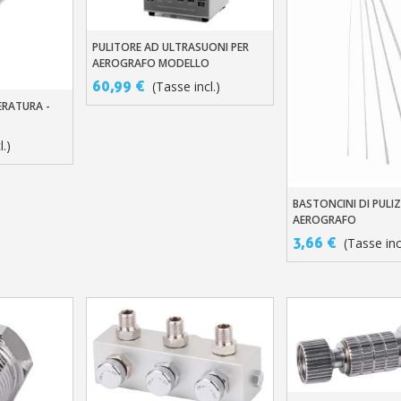
PULITORE AD ULTRASUONI PER
Aggiungi Al Carrello
AEROGRAFO MODELLO
DOMESTICO 0.6L GT-F1 E
60,99 €
(Tasse incl.)
MODELLO PRO 2L GT-SONIC-D2
ERATURA -
llo
l.)
BASTONCINI DI PULIZ
Aggiungi Al Carre
AEROGRAFO
3,66 €
(Tasse inc