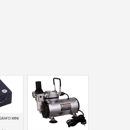
 sul primo ordine
ping per ogni referral
wsletter: 5€ di sconto
GRAFO MINI
llo