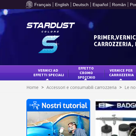
Français
English
Deutsch
Español
Român
Po
PRIMER,VERNIC
CARROZZERIA,
EFFETTO 
VERNICI AD 
VERNICE PER 
CROMO 
EFFETTI SPECIALI
CARROZZERIA
SPECCHIO
Home
>
Accessori e consumabili carrozzeria
>
Le no