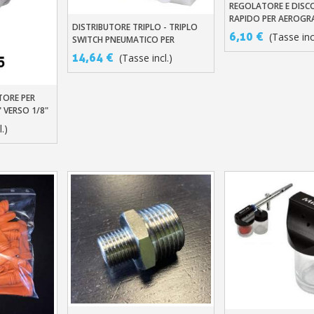
REGOLATORE E DIS
Aggiungi Al Carre
RAPIDO PER AEROGR
DISTRIBUTORE TRIPLO - TRIPLO
Aggiungi Al Carrello
6,10 €
(Tasse inc
SWITCH PNEUMATICO PER
AEROGRAFO
14,64 €
(Tasse incl.)
ORE PER
llo
 VERSO 1/8"
.)