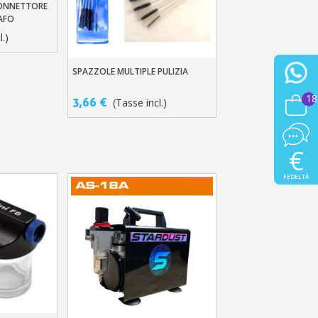
CONNETTORE
llo
AFO
l.)
SPAZZOLE MULTIPLE PULIZIA
Aggiungi Al Carrello
18
3,66 €
(Tasse incl.)
€
FEDELTÀ