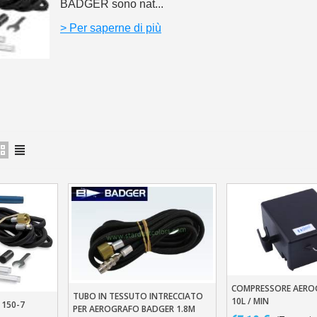
5€ di sconto
BADGER sono nat...
10€ di buono shop
> Per saperne di più
Iscriviti alla ne
COMPRESSORE AERO
Aggiungi Al Carre
TUBO IN TESSUTO INTRECCIATO
Aggiungi Al Carrello
10L / MIN
150-7
llo
PER AEROGRAFO BADGER 1.8M