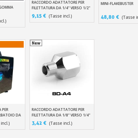
RACCORDO ADATTATORE PER
Aggiungi Al Carrello
MINI-FLAKEBUSTER
Aggiungi Al Carre
N GOMMA
FILETTATURA DA 1/4" VERSO 1/2"
llo
9,15 €
(Tasse incl.)
48,80 €
(Tasse in
cl.)
New
A PER
RACCORDO ADATTATORE PER
llo
Aggiungi Al Carrello
RBATOIO DA
FILETTATURA DA 1/8" VERSO 1/4"
/MIN
3,42 €
incl.)
(Tasse incl.)