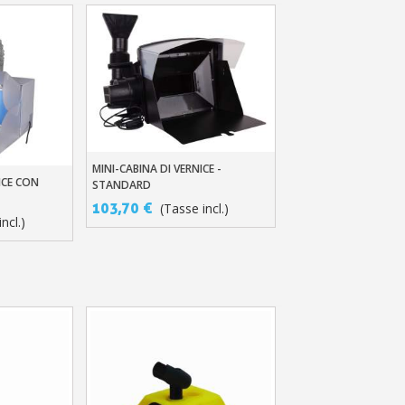
MINI-CABINA DI VERNICE -
Aggiungi Al Carrello
ICE CON
llo
STANDARD
103,70 €
(Tasse incl.)
ncl.)