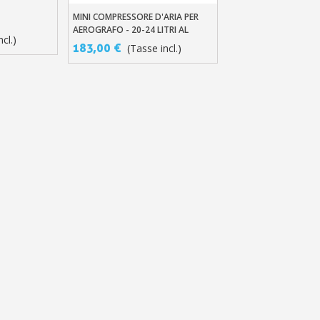
llo
MINI COMPRESSORE D'ARIA PER
Aggiungi Al Carrello
AEROGRAFO - 20-24 LITRI AL
cl.)
MINUTO SENZA SERBATOIO
183,00 €
(Tasse incl.)